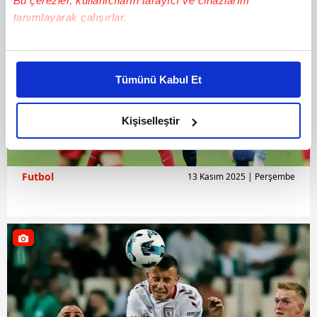
Bu çerezler, kullanıcıların tarayıcı ve cihazlarını
tanımlayarak çalışırlar.
Bu çerezlere izin vermeniz halinde sizlere özel
kişiselleştirilmiş reklamlar sunabilir, sayfalarımızda sizlere
Tümünü Kabul Et
daha iyi reklam deneyimi yaşatabiliriz. Bunu yaparken
amacımızın size daha iyi bir reklam deneyimi sunmak
olduğunu ve sizlere en iyi içerikleri sunabilmek adına
Kişiselleştir
elimizden gelen çabayı gösterdiğimizi ve bu noktada,
reklamların maliyetlerimizi karşılamak noktasında tek gelir
kalemimiz olduğunu sizlere hatırlatmak isteriz.
Futbol
13 Kasım 2025 | Perşembe
Her halükârda, kullanıcılar, bu çerezlere izin vermedikleri
takdirde, kullanıcılara hedefli reklamlar
gösterilmeyecektir."
Sizlere daha iyi bir hizmet sunabilmek için İnternet
Sitemizde kendimize ve üçüncü kişilere ait çerezler
kullanılmaktadır. Bu çerezler vasıtasıyla çeşitli kişisel