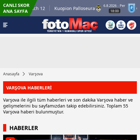
CANLI SKOR
6.8.2026 - Per
Winner Match 12
Kuopion Palloseura
CS Un
ANA SAYFA
18:00
Anasayfa
Varşova
VARŞOVA HABERLERİ
Varşova ile ilgili tüm haberleri ve son dakika Varşova haber ve
gelişmelerini bu sayfamızdan takip edebilirsiniz. Toplam 55
Varşova haberi bulunmuştur.
HABERLER