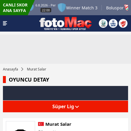
CANLI SKOR
6.8.2026 - Per
7
ner Match 2
Winner Match 3
Boluspor
ANA SAYFA
22:00
Anasayfa
Murat Salar
OYUNCU DETAY
Süper Lig
Murat Salar