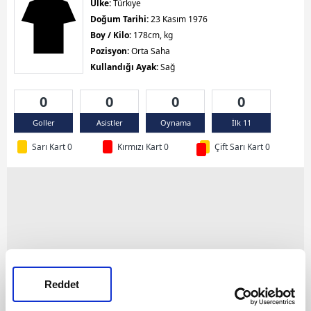
Ülke:
Türkiye
Doğum Tarihi:
23 Kasım 1976
Boy / Kilo:
178cm, kg
Pozisyon:
Orta Saha
Kullandığı Ayak:
Sağ
0
0
0
0
Goller
Asistler
Oynama
İlk 11
Sarı Kart 0
Kırmızı Kart 0
Çift Sarı Kart 0
Reddet