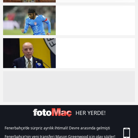
takdirde, kullanıcılara hedefli reklamlar
gösterilmeyecektir."
Sizlere daha iyi bir hizmet sunabilmek için İnternet
Sitemizde kendimize ve üçüncü kişilere ait çerezler
kullanılmaktadır. Bu çerezler vasıtasıyla çeşitli kişisel
verileriniz işlenmekte olup gerekli olan çerezler bilgi
toplumu hizmetlerinin sunulması amacıyla
kullanılmaktadır. Diğer çerezler, sitemizin daha işlevsel
kılınması ve kişiselleştirilmesi ve sizlere yönelik
reklam/pazarlama faaliyetlerinin yapılması, amaçlarıyla
sınırlı olarak açık rızanız dahilinde kullanılacaktır.
Çerezlere ilişkin tercihlerinizi aşağıda yer alan panel
vasıtasıyla belirleyebilirsiniz. Çerezlere ilişkin detaylı bilgi
HER YERDE!
için Ayarlar butonuna tıklayabilir,
Çerez Bilgilendirme
Metnimizi
ziyaret edebilirsiniz.
Fenerbahçe’de sürpriz ayrılık ihtimali! Devre arasında gelmişti
Fenerbahçe’nin yeni transferi Mason Greenwood için olay sözler!