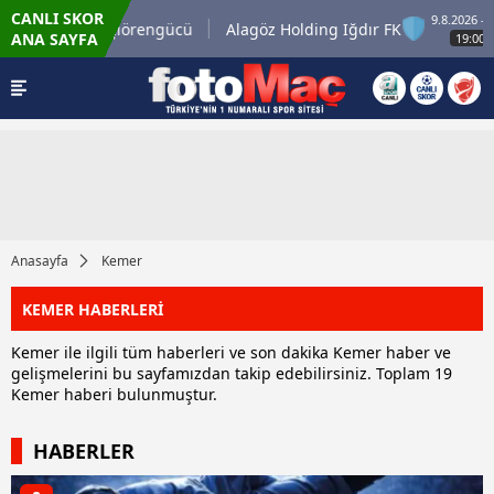
CANLI SKOR
 Cum
9.8.2026 - Paz
Keçiörengücü
Alagöz Holding Iğdır FK
ANA SAYFA
19:00
Anasayfa
Kemer
KEMER HABERLERİ
Kemer ile ilgili tüm haberleri ve son dakika Kemer haber ve
gelişmelerini bu sayfamızdan takip edebilirsiniz. Toplam 19
Kemer haberi bulunmuştur.
HABERLER