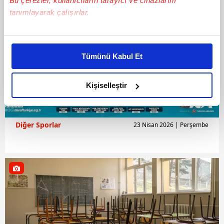
Bu çerezler, kullanıcıların tarayıcı ve cihazlarını
tanımlayarak çalışırlar.
Bu çerezlere izin vermeniz halinde sizlere özel
kişiselleştirilmiş reklamlar sunabilir, sayfalarımızda sizlere
Tümünü Kabul Et
daha iyi reklam deneyimi yaşatabiliriz. Bunu yaparken
amacımızın size daha iyi bir reklam deneyimi sunmak
olduğunu ve sizlere en iyi içerikleri sunabilmek adına
Kişiselleştir
elimizden gelen çabayı gösterdiğimizi ve bu noktada,
reklamların maliyetlerimizi karşılamak noktasında tek gelir
kalemimiz olduğunu sizlere hatırlatmak isteriz.
Diğer Sporlar
23 Nisan 2026 | Perşembe
Her halükârda, kullanıcılar, bu çerezlere izin vermedikleri
takdirde, kullanıcılara hedefli reklamlar
gösterilmeyecektir."
Sizlere daha iyi bir hizmet sunabilmek için İnternet
Sitemizde kendimize ve üçüncü kişilere ait çerezler
kullanılmaktadır. Bu çerezler vasıtasıyla çeşitli kişisel