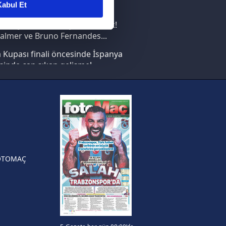
abul Et
nın en büyüğü İspanya!
ar gösterilmeyecektir."
saray transferi böyle bitirecek!
almer ve Bruno Fernandes...
çerezler kullanılmaktadır. Bu
Kupası finali öncesinde İspanya
u hizmetlerinin sunulması
sinde can sıkan gelişme!
i ve sizlere yönelik
nılacaktır.
FIFA Dünya Kupası'nı kazanana
yonluk yüzüğü verilecek
kin detaylı bilgi için Ayarlar
n Crespo, Meksika Ligi
rinden Atlas'ın yeni teknik
örü oldu
ak ve sitemizde ilgili
OTOMAÇ