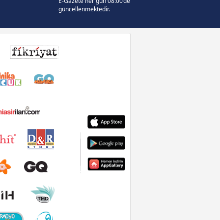
E-Gazete her gün 08:00’de
güncellenmektedir.