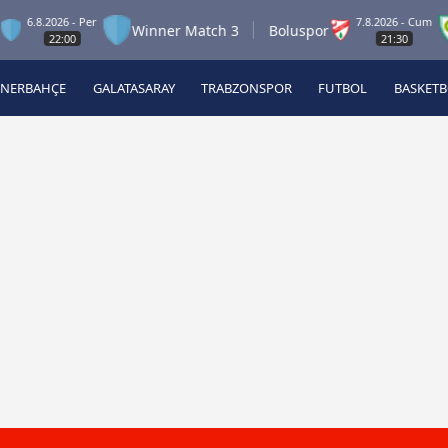
8.2026 - Per
7.8.2026 - Cum
Winner Match 3
Boluspor
Ma
22:00
21:30
ENERBAHÇE
GALATASARAY
TRABZONSPOR
FUTBOL
BASKET
Beşiktaş
A
Fenerbahçe
A
Galatasaray
A
Trabzonspor
A
Futbol
A
Basketbol
Ziraat Türkiye Kupası
DİZİ
Diğer Sporlar