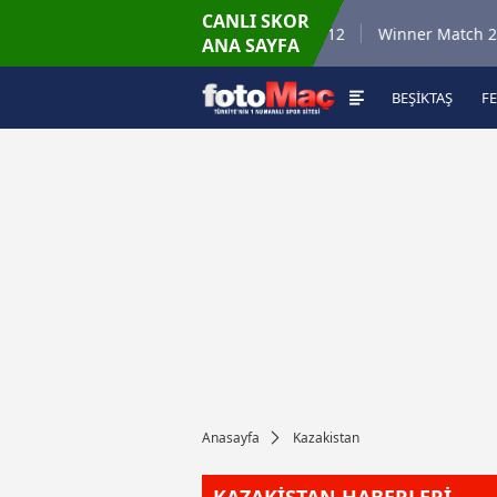
CANLI SKOR
6.8.2026 - Per
6.
h 35
Winner Match 12
Winner Match 2
ANA SAYFA
16:00
BEŞİKTAŞ
F
Anasayfa
Kazakistan