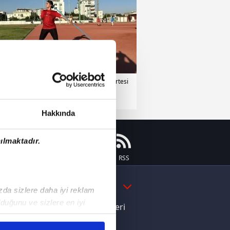
erler
11 Temmuz 2026 | Cumartesi
Hakkında
ılmaktadır.
Instagram
Flipboard
Youtube
RSS
DAHA FAZLA
ızda sizlere daha iyi reklam
duğunu ve sizlere en iyi
e Yamal'dan Dünya Kupası zaferi
liyetlerimizi karşılamak
ı dikkat çeken davranış