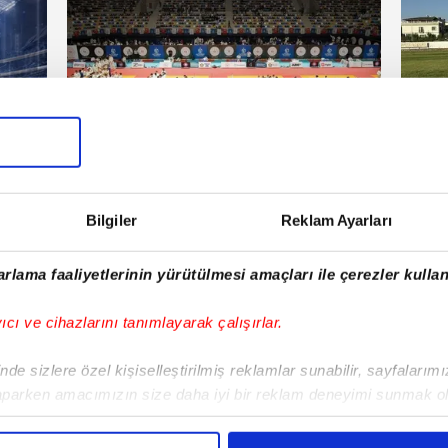
Judo
Hab
| Salı
16 Temmuz 2026 | Perşembe
Bilgiler
Reklam Ayarları
E!
rlama faaliyetlerinin yürütülmesi amaçları ile çerezler kullan
iPhone
Android
iPad
Facebook
X
NSosyal
yıcı ve cihazlarını tanımlayarak çalışırlar.
de sizlere özel kişiselleştirilmiş reklamlar sunabilir, sayfalarım
aparken amacımızın size daha iyi bir reklam deneyimi sunmak ol
Fenerbahçe'de sürpriz ayrılık ihtimali!
Lamin
imizden gelen çabayı gösterdiğimizi ve bu noktada, reklamların ma
Devre arasında gelmişti
sonras
olduğunu sizlere hatırlatmak isteriz.