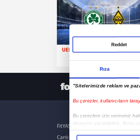
Reddet
UEFA Şampiyonlar Ligi
21 Temmuz 2026 
Rıza
HER YERD
"Sitelerimizde reklam ve paza
Bu çerezler, kullanıcıların tara
Bu çerezlere izin vermeniz halin
deneyimi yaşatabiliriz. Bunu y
FitYAŞA
içerikleri sunabilmek adına el
Canlı Skor
noktasında tek gelir kalemimiz 