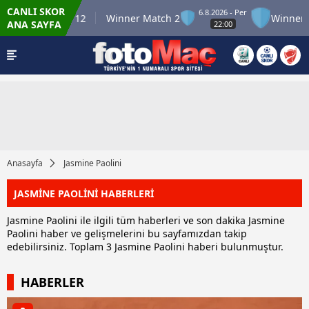
CANLI SKOR
6.8.2026 - Per
Winner Match 12
Winner Match 2
Winner Ma
ANA SAYFA
22:00
Anasayfa
Jasmine Paolini
JASMİNE PAOLİNİ HABERLERİ
Jasmine Paolini ile ilgili tüm haberleri ve son dakika Jasmine
Paolini haber ve gelişmelerini bu sayfamızdan takip
edebilirsiniz. Toplam 3 Jasmine Paolini haberi bulunmuştur.
HABERLER