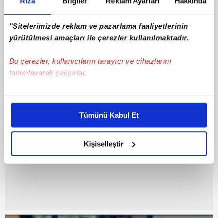
Rıza
Bilgiler
Reklam Ayarları
Hakkında
"Sitelerimizde reklam ve pazarlama faaliyetlerinin
yürütülmesi amaçları ile çerezler kullanılmaktadır.
Tenis
15 Nisan 2026 | Çarşamba
Bu çerezler, kullanıcıların tarayıcı ve cihazlarını
tanımlayarak çalışırlar.
Bu çerezlere izin vermeniz halinde sizlere özel
kişiselleştirilmiş reklamlar sunabilir, sayfalarımızda sizlere
Tümünü Kabul Et
daha iyi reklam deneyimi yaşatabiliriz. Bunu yaparken
amacımızın size daha iyi bir reklam deneyimi sunmak
olduğunu ve sizlere en iyi içerikleri sunabilmek adına
Kişiselleştir
elimizden gelen çabayı gösterdiğimizi ve bu noktada,
reklamların maliyetlerimizi karşılamak noktasında tek gelir
kalemimiz olduğunu sizlere hatırlatmak isteriz.
Her halükârda, kullanıcılar, bu çerezlere izin vermedikleri
takdirde, kullanıcılara hedefli reklamlar