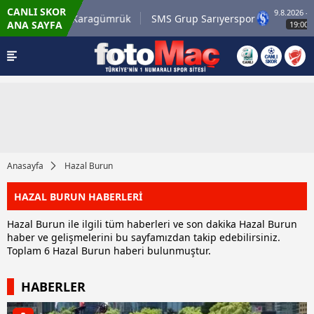
CANLI SKOR
9.8.2026 - Paz
irli.com.tr Karagümrük
SMS Grup Sarıyerspor
ANA SAYFA
19:00
Anasayfa
Hazal Burun
HAZAL BURUN HABERLERİ
Hazal Burun ile ilgili tüm haberleri ve son dakika Hazal Burun
haber ve gelişmelerini bu sayfamızdan takip edebilirsiniz.
Toplam 6 Hazal Burun haberi bulunmuştur.
HABERLER