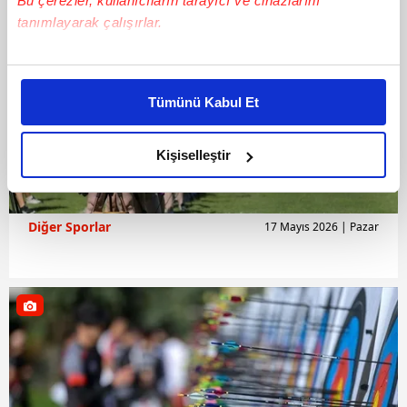
Bu çerezler, kullanıcıların tarayıcı ve cihazlarını
tanımlayarak çalışırlar.
Bu çerezlere izin vermeniz halinde sizlere özel
kişiselleştirilmiş reklamlar sunabilir, sayfalarımızda sizlere
Tümünü Kabul Et
daha iyi reklam deneyimi yaşatabiliriz. Bunu yaparken
amacımızın size daha iyi bir reklam deneyimi sunmak
olduğunu ve sizlere en iyi içerikleri sunabilmek adına
Kişiselleştir
elimizden gelen çabayı gösterdiğimizi ve bu noktada,
reklamların maliyetlerimizi karşılamak noktasında tek gelir
kalemimiz olduğunu sizlere hatırlatmak isteriz.
Diğer Sporlar
17 Mayıs 2026 | Pazar
Her halükârda, kullanıcılar, bu çerezlere izin vermedikleri
takdirde, kullanıcılara hedefli reklamlar
gösterilmeyecektir."
Sizlere daha iyi bir hizmet sunabilmek için İnternet
Sitemizde kendimize ve üçüncü kişilere ait çerezler
kullanılmaktadır. Bu çerezler vasıtasıyla çeşitli kişisel