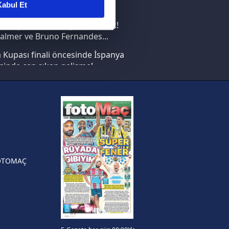
abul Et
nın en büyüğü İspanya!
ar gösterilmeyecektir."
saray transferi böyle bitirecek!
almer ve Bruno Fernandes...
çerezler kullanılmaktadır. Bu
Kupası finali öncesinde İspanya
u hizmetlerinin sunulması
sinde can sıkan gelişme!
i ve sizlere yönelik
nılacaktır.
FIFA Dünya Kupası'nı kazanana
yonluk yüzüğü verilecek
kin detaylı bilgi için Ayarlar
n Crespo, Meksika Ligi
rinden Atlas'ın yeni teknik
örü oldu
ak ve sitemizde ilgili
OTOMAÇ