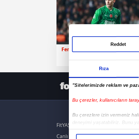
Reddet
Fenerbahçe
24 Temmuz 2026 |
Rıza
HER YERD
"Sitelerimizde reklam ve paza
Bu çerezler, kullanıcıların tara
Bu çerezlere izin vermeniz halin
deneyimi yaşatabiliriz. Bunu y
FitYAŞA
içerikleri sunabilmek adına el
Canlı Skor
noktasında tek gelir kalemimiz 