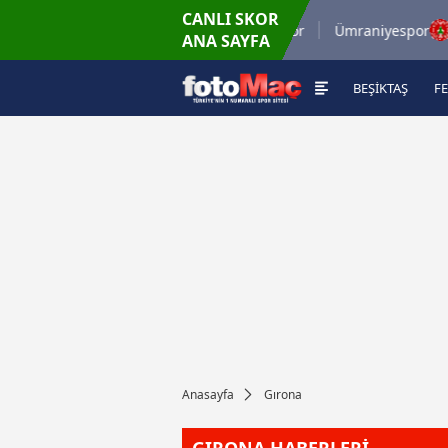
CANLI SKOR
8.8.2026 - Cum
8.8
rmaspor
İstanbulspor
Ümraniyespor
ANA SAYFA
17:00
BEŞİKTAŞ
F
Anasayfa
Gırona