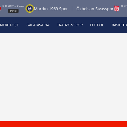
.2026 - Cum
8.8.2026 
Mardin 1969 Spor
Özbelsan Sivasspor
19:00
19:0
ENERBAHÇE
GALATASARAY
TRABZONSPOR
FUTBOL
BASKET
Beşiktaş
A
Fenerbahçe
A
Galatasaray
A
Trabzonspor
A
Futbol
A
Basketbol
Ziraat Türkiye Kupası
DİZİ
Diğer Sporlar