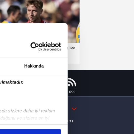
bzonspor
23 Temmuz 2026 | Perşembe
Hakkında
ılmaktadır.
Instagram
Flipboard
Youtube
RSS
DAHA FAZLA
ızda sizlere daha iyi reklam
duğunu ve sizlere en iyi
e Yamal'dan Dünya Kupası zaferi
liyetlerimizi karşılamak
ı dikkat çeken davranış