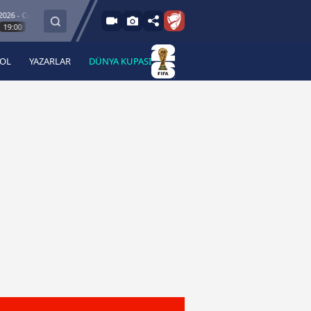
- Cum
8.8.2026 -
Esenler Erokspor
Hesap.com Antalyaspor
0
21:30
BOL
YAZARLAR
DÜNYA KUPASI
 Haber
A Haber Radyo
 Spor
A Spor Radyo
TV
A News Radio
2TV
Radyo Turkuvaz
para
Turkuvaz Romantik
Turkuvaz Efsane
Vav Tv
Radyo Soft
Radyo Energy
Turkuvaz Anadolu