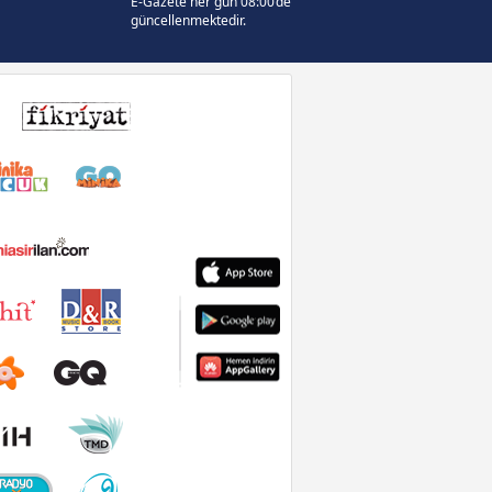
E-Gazete her gün 08:00’de
güncellenmektedir.