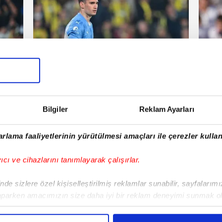
Fenerbahçe
Tra
 Cuma
23 Temmuz 2026 | Perşembe
Bilgiler
Reklam Ayarları
E!
rlama faaliyetlerinin yürütülmesi amaçları ile çerezler kullan
iPhone
Android
iPad
Facebook
X
NSosyal
yıcı ve cihazlarını tanımlayarak çalışırlar.
de sizlere özel kişiselleştirilmiş reklamlar sunabilir, sayfalarım
aparken amacımızın size daha iyi bir reklam deneyimi sunmak ol
Fenerbahçe'de sürpriz ayrılık ihtimali!
Lamin
imizden gelen çabayı gösterdiğimizi ve bu noktada, reklamların ma
Devre arasında gelmişti
sonras
olduğunu sizlere hatırlatmak isteriz.