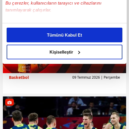
Bu çerezler, kullanıcıların tarayıcı ve cihazlarını
tanımlayarak çalışırlar.
Bu çerezlere izin vermeniz halinde sizlere özel
kişiselleştirilmiş reklamlar sunabilir, sayfalarımızda sizlere
Tümünü Kabul Et
daha iyi reklam deneyimi yaşatabiliriz. Bunu yaparken
amacımızın size daha iyi bir reklam deneyimi sunmak
olduğunu ve sizlere en iyi içerikleri sunabilmek adına
Kişiselleştir
elimizden gelen çabayı gösterdiğimizi ve bu noktada,
reklamların maliyetlerimizi karşılamak noktasında tek gelir
kalemimiz olduğunu sizlere hatırlatmak isteriz.
Basketbol
09 Temmuz 2026 | Perşembe
Her halükârda, kullanıcılar, bu çerezlere izin vermedikleri
takdirde, kullanıcılara hedefli reklamlar
gösterilmeyecektir."
Sizlere daha iyi bir hizmet sunabilmek için İnternet
Sitemizde kendimize ve üçüncü kişilere ait çerezler
kullanılmaktadır. Bu çerezler vasıtasıyla çeşitli kişisel