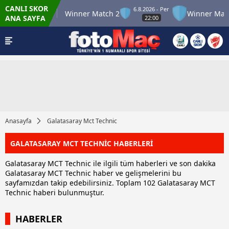
CANLI SKOR
6.8.2026 - Per
r Match 12
Winner Match 2
Winner Match 
ANA SAYFA
22:00
Anasayfa
Galatasaray Mct Technic
GALATASARAY MCT TECHNİC HABERLERİ
Galatasaray MCT Technic ile ilgili tüm haberleri ve son dakika
Galatasaray MCT Technic haber ve gelişmelerini bu
sayfamızdan takip edebilirsiniz. Toplam 102 Galatasaray MCT
Technic haberi bulunmuştur.
HABERLER