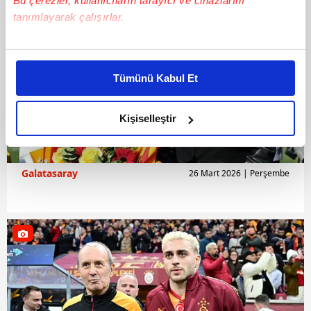
Bu çerezler, kullanıcıların tarayıcı ve cihazlarını
tanımlayarak çalışırlar.
Bu çerezlere izin vermeniz halinde sizlere özel
kişiselleştirilmiş reklamlar sunabilir, sayfalarımızda sizlere
Tümünü Kabul Et
daha iyi reklam deneyimi yaşatabiliriz. Bunu yaparken
amacımızın size daha iyi bir reklam deneyimi sunmak
olduğunu ve sizlere en iyi içerikleri sunabilmek adına
Kişiselleştir
elimizden gelen çabayı gösterdiğimizi ve bu noktada,
reklamların maliyetlerimizi karşılamak noktasında tek gelir
kalemimiz olduğunu sizlere hatırlatmak isteriz.
Galatasaray
26 Mart 2026 | Perşembe
Her halükârda, kullanıcılar, bu çerezlere izin vermedikleri
takdirde, kullanıcılara hedefli reklamlar
gösterilmeyecektir."
Sizlere daha iyi bir hizmet sunabilmek için İnternet
Sitemizde kendimize ve üçüncü kişilere ait çerezler
kullanılmaktadır. Bu çerezler vasıtasıyla çeşitli kişisel