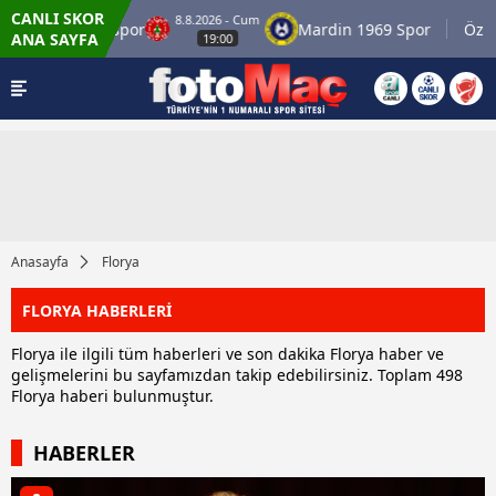
CANLI SKOR
8.8.2026 - Cum
Ümraniyespor
Mardin 1969 Spor
Özbelsa
ANA SAYFA
19:00
Anasayfa
Florya
FLORYA HABERLERİ
Florya ile ilgili tüm haberleri ve son dakika Florya haber ve
gelişmelerini bu sayfamızdan takip edebilirsiniz. Toplam 498
Florya haberi bulunmuştur.
HABERLER