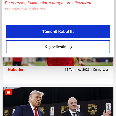
Bu çerezler, kullanıcıların tarayıcı ve cihazlarını
tanımlayarak çalışırlar.
Bu çerezlere izin vermeniz halinde sizlere özel
kişiselleştirilmiş reklamlar sunabilir, sayfalarımızda sizlere
Tümünü Kabul Et
daha iyi reklam deneyimi yaşatabiliriz. Bunu yaparken
amacımızın size daha iyi bir reklam deneyimi sunmak
olduğunu ve sizlere en iyi içerikleri sunabilmek adına
Kişiselleştir
elimizden gelen çabayı gösterdiğimizi ve bu noktada,
reklamların maliyetlerimizi karşılamak noktasında tek gelir
kalemimiz olduğunu sizlere hatırlatmak isteriz.
Haberler
11 Temmuz 2026 | Cumartesi
Her halükârda, kullanıcılar, bu çerezlere izin vermedikleri
takdirde, kullanıcılara hedefli reklamlar
gösterilmeyecektir."
Sizlere daha iyi bir hizmet sunabilmek için İnternet
Sitemizde kendimize ve üçüncü kişilere ait çerezler
kullanılmaktadır. Bu çerezler vasıtasıyla çeşitli kişisel