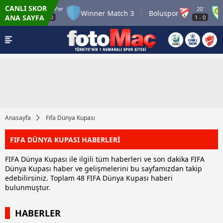
CANLI SKOR
6.8.2026 - Per
20'
2
Winner Match 3
Boluspor
Ma
ANA SAYFA
22:00
1
-
0
Anasayfa
Fıfa Dünya Kupası
FIFA DÜNYA KUPASI HABERLERİ
FIFA Dünya Kupası ile ilgili tüm haberleri ve son dakika FIFA
Dünya Kupası haber ve gelişmelerini bu sayfamızdan takip
edebilirsiniz. Toplam 48 FIFA Dünya Kupası haberi
bulunmuştur.
HABERLER