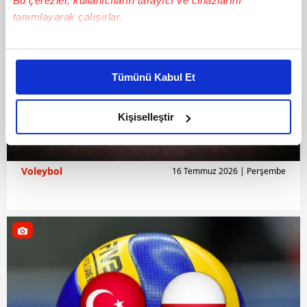
Bu çerezler, kullanıcıların tarayıcı ve cihazlarını
tanımlayarak çalışırlar.
Bu çerezlere izin vermeniz halinde sizlere özel
kişiselleştirilmiş reklamlar sunabilir, sayfalarımızda sizlere
Tümünü Kabul Et
daha iyi reklam deneyimi yaşatabiliriz. Bunu yaparken
amacımızın size daha iyi bir reklam deneyimi sunmak
olduğunu ve sizlere en iyi içerikleri sunabilmek adına
Kişiselleştir
elimizden gelen çabayı gösterdiğimizi ve bu noktada,
reklamların maliyetlerimizi karşılamak noktasında tek gelir
kalemimiz olduğunu sizlere hatırlatmak isteriz.
Voleybol
16 Temmuz 2026 | Perşembe
Her halükârda, kullanıcılar, bu çerezlere izin vermedikleri
takdirde, kullanıcılara hedefli reklamlar
gösterilmeyecektir."
Sizlere daha iyi bir hizmet sunabilmek için İnternet
Sitemizde kendimize ve üçüncü kişilere ait çerezler
kullanılmaktadır. Bu çerezler vasıtasıyla çeşitli kişisel