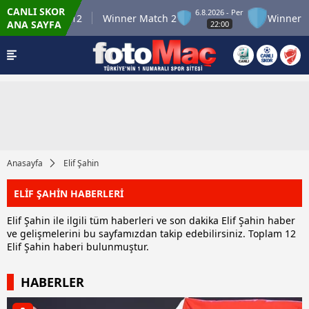
CANLI SKOR
6.8.2026 - Per
nner Match 12
Winner Match 2
Winner Matc
ANA SAYFA
22:00
Anasayfa
Elif Şahin
ELİF ŞAHİN HABERLERİ
Elif Şahin ile ilgili tüm haberleri ve son dakika Elif Şahin haber
ve gelişmelerini bu sayfamızdan takip edebilirsiniz. Toplam 12
Elif Şahin haberi bulunmuştur.
HABERLER