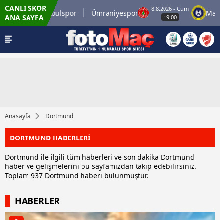
CANLI SKOR
um
8.8.2026 - Cum
İstanbulspor
Ümraniyespor
Mardin 
ANA SAYFA
19:00
Anasayfa
Dortmund
DORTMUND HABERLERİ
Dortmund ile ilgili tüm haberleri ve son dakika Dortmund
haber ve gelişmelerini bu sayfamızdan takip edebilirsiniz.
Toplam 937 Dortmund haberi bulunmuştur.
HABERLER