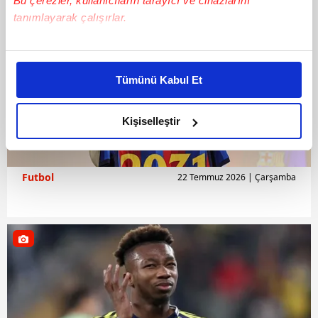
Bu çerezler, kullanıcıların tarayıcı ve cihazlarını
tanımlayarak çalışırlar.
Bu çerezlere izin vermeniz halinde sizlere özel
kişiselleştirilmiş reklamlar sunabilir, sayfalarımızda sizlere
Tümünü Kabul Et
daha iyi reklam deneyimi yaşatabiliriz. Bunu yaparken
amacımızın size daha iyi bir reklam deneyimi sunmak
olduğunu ve sizlere en iyi içerikleri sunabilmek adına
Kişiselleştir
elimizden gelen çabayı gösterdiğimizi ve bu noktada,
reklamların maliyetlerimizi karşılamak noktasında tek gelir
kalemimiz olduğunu sizlere hatırlatmak isteriz.
Futbol
22 Temmuz 2026 | Çarşamba
Her halükârda, kullanıcılar, bu çerezlere izin vermedikleri
takdirde, kullanıcılara hedefli reklamlar
gösterilmeyecektir."
Sizlere daha iyi bir hizmet sunabilmek için İnternet
Sitemizde kendimize ve üçüncü kişilere ait çerezler
kullanılmaktadır. Bu çerezler vasıtasıyla çeşitli kişisel