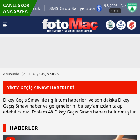
CANLI SKOR
9.8.2026 - Paz
.tr Karagümrük
SMS Grup Sarıyerspor
Muğla
ANA SAYFA
19:00
Anasayfa
Dikey Geçiş Sınavı
DİKEY GEÇİŞ SINAVI HABERLERİ
Dikey Geçiş Sınavı ile ilgili tüm haberleri ve son dakika Dikey
Geçiş Sınavı haber ve gelişmelerini bu sayfamızdan takip
edebilirsiniz. Toplam 48 Dikey Geçiş Sınavı haberi bulunmuştur.
HABERLER