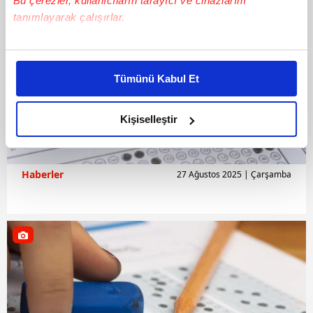
Bu çerezler, kullanıcıların tarayıcı ve cihazlarını
tanımlayarak çalışırlar.
Bu çerezlere izin vermeniz halinde sizlere özel
kişiselleştirilmiş reklamlar sunabilir, sayfalarımızda sizlere
Tümünü Kabul Et
daha iyi reklam deneyimi yaşatabiliriz. Bunu yaparken
amacımızın size daha iyi bir reklam deneyimi sunmak
olduğunu ve sizlere en iyi içerikleri sunabilmek adına
Kişiselleştir
elimizden gelen çabayı gösterdiğimizi ve bu noktada,
reklamların maliyetlerimizi karşılamak noktasında tek gelir
kalemimiz olduğunu sizlere hatırlatmak isteriz.
Haberler
27 Ağustos 2025 | Çarşamba
Her halükârda, kullanıcılar, bu çerezlere izin vermedikleri
takdirde, kullanıcılara hedefli reklamlar
gösterilmeyecektir."
Sizlere daha iyi bir hizmet sunabilmek için İnternet
Sitemizde kendimize ve üçüncü kişilere ait çerezler
kullanılmaktadır. Bu çerezler vasıtasıyla çeşitli kişisel