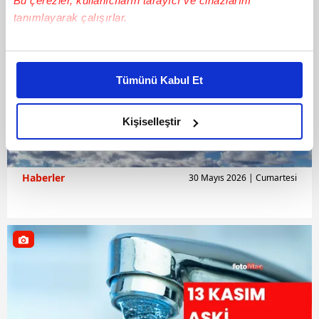
Bu çerezler, kullanıcıların tarayıcı ve cihazlarını
tanımlayarak çalışırlar.
Bu çerezlere izin vermeniz halinde sizlere özel
kişiselleştirilmiş reklamlar sunabilir, sayfalarımızda sizlere
Tümünü Kabul Et
daha iyi reklam deneyimi yaşatabiliriz. Bunu yaparken
amacımızın size daha iyi bir reklam deneyimi sunmak
olduğunu ve sizlere en iyi içerikleri sunabilmek adına
Kişiselleştir
elimizden gelen çabayı gösterdiğimizi ve bu noktada,
reklamların maliyetlerimizi karşılamak noktasında tek gelir
kalemimiz olduğunu sizlere hatırlatmak isteriz.
Haberler
30 Mayıs 2026 | Cumartesi
Her halükârda, kullanıcılar, bu çerezlere izin vermedikleri
takdirde, kullanıcılara hedefli reklamlar
gösterilmeyecektir."
Sizlere daha iyi bir hizmet sunabilmek için İnternet
Sitemizde kendimize ve üçüncü kişilere ait çerezler
kullanılmaktadır. Bu çerezler vasıtasıyla çeşitli kişisel