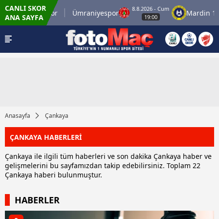
CANLI SKOR
8.8.2026 - Cum
İstanbulspor
Ümraniyespor
Mardin 1969
ANA SAYFA
19:00
Anasayfa
Çankaya
ÇANKAYA HABERLERİ
Çankaya ile ilgili tüm haberleri ve son dakika Çankaya haber ve
gelişmelerini bu sayfamızdan takip edebilirsiniz. Toplam 22
Çankaya haberi bulunmuştur.
HABERLER