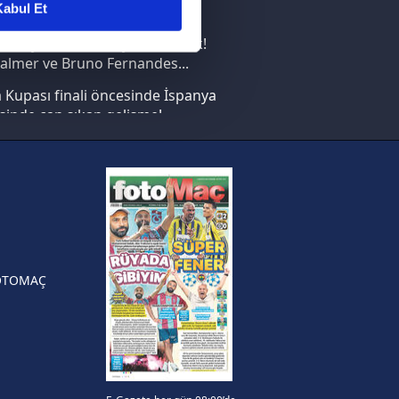
abul Et
nın en büyüğü İspanya!
ar gösterilmeyecektir."
saray transferi böyle bitirecek!
almer ve Bruno Fernandes...
çerezler kullanılmaktadır. Bu
Kupası finali öncesinde İspanya
u hizmetlerinin sunulması
sinde can sıkan gelişme!
i ve sizlere yönelik
nılacaktır.
FIFA Dünya Kupası'nı kazanana
yonluk yüzüğü verilecek
kin detaylı bilgi için Ayarlar
n Crespo, Meksika Ligi
rinden Atlas'ın yeni teknik
örü oldu
ak ve sitemizde ilgili
OTOMAÇ