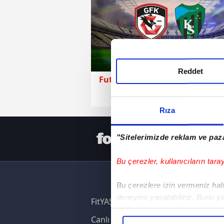
Reddet
Futbol
12 Ocak 2026 | Paz
Rıza
HER YERD
"Sitelerimizde reklam ve paza
Bu çerezler, kullanıcıların tara
Bu çerezlere izin vermeniz halin
deneyimi yaşatabiliriz. Bunu y
FitYAŞA
içerikleri sunabilmek adına el
Canlı Skor
noktasında tek gelir kalemimiz 