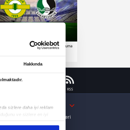
1.Lig
05 Aralık 2025 | Cuma
Hakkında
ılmaktadır.
Instagram
Flipboard
Youtube
RSS
DAHA FAZLA
ızda sizlere daha iyi reklam
duğunu ve sizlere en iyi
e Yamal'dan Dünya Kupası zaferi
liyetlerimizi karşılamak
ı dikkat çeken davranış