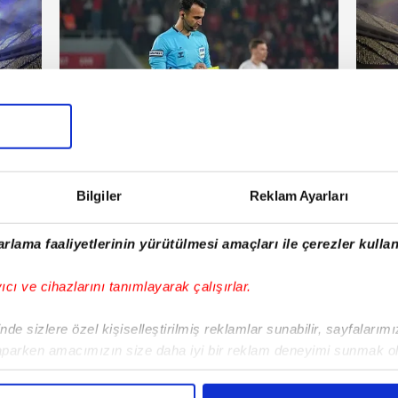
Galatasaray
TFF 
artesi
12 Aralık 2025 | Cuma
Bilgiler
Reklam Ayarları
E!
rlama faaliyetlerinin yürütülmesi amaçları ile çerezler kullan
iPhone
Android
iPad
Facebook
X
NSosyal
yıcı ve cihazlarını tanımlayarak çalışırlar.
de sizlere özel kişiselleştirilmiş reklamlar sunabilir, sayfalarım
aparken amacımızın size daha iyi bir reklam deneyimi sunmak ol
Fenerbahçe'de sürpriz ayrılık ihtimali!
Lamin
imizden gelen çabayı gösterdiğimizi ve bu noktada, reklamların ma
Devre arasında gelmişti
sonras
olduğunu sizlere hatırlatmak isteriz.