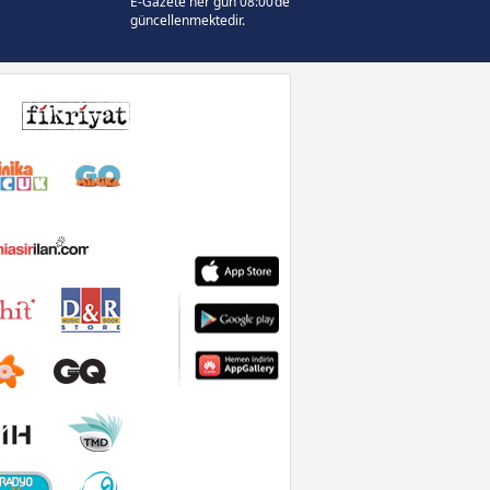
E-Gazete her gün 08:00’de
güncellenmektedir.