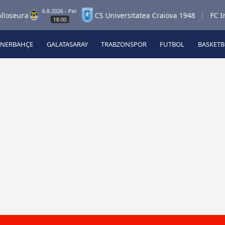
6.8.2026 - Per
ura
CS Universitatea Craiova 1948
FC Inter T
18:00
ENERBAHÇE
GALATASARAY
TRABZONSPOR
FUTBOL
BASKET
Beşiktaş
A
Fenerbahçe
A
Galatasaray
A
Trabzonspor
A
Futbol
A
Basketbol
Ziraat Türkiye Kupası
DİZİ
Diğer Sporlar