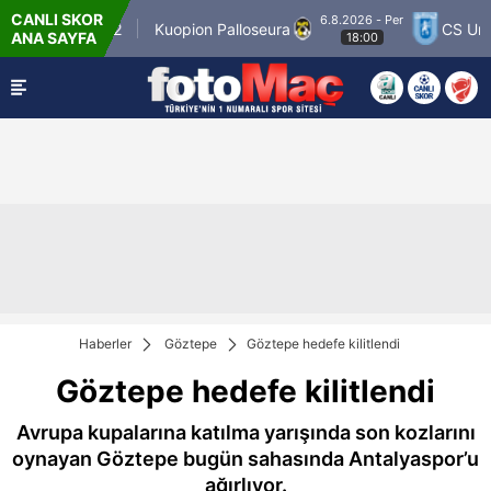
CANLI SKOR
6.8.2026 - Per
nner Match 12
Kuopion Palloseura
CS Univer
ANA SAYFA
18:00
Haberler
Göztepe
Göztepe hedefe kilitlendi
Göztepe hedefe kilitlendi
Avrupa kupalarına katılma yarışında son kozlarını
oynayan Göztepe bugün sahasında Antalyaspor’u
ağırlıyor.