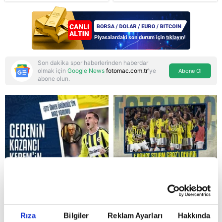
korkusunu açıkladı
bölgesel güvenlik
başlıkları masada
Son dakika spor haberlerinden haberdar
olmak için
Google News
fotomac.com.tr
'ye
Abone Ol
abone olun.
Reddet
Rıza
Bilgiler
Reklam Ayarları
Hakkında