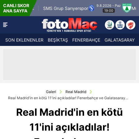
CANLI SKOR
9.8.2026 - Paz
rük
SMS Grup Sarıyerspor
Muğlaspor
Va
ANA SAYFA
19:00
SON EKLENENLER
BEŞİKTAŞ
FENERBAHÇE
GALATASARAY
Galeri
Real Madrid
Real Madrid'in en kötü 11'ini açıkladılar! Fenerbahçe ve Galatasaray...
Real Madrid'in en kötü
11'ini açıkladılar!