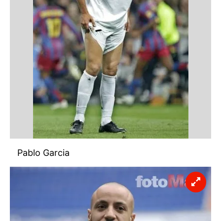
kılınması ve kişiselleştirilmesi ve sizlere yönelik
reklam/pazarlama faaliyetlerinin yapılması, amaçlarıyla
sınırlı olarak açık rızanız dahilinde kullanılacaktır.
Çerezlere ilişkin tercihlerinizi aşağıda yer alan panel
vasıtasıyla belirleyebilirsiniz. Çerezlere ilişkin detaylı bilgi
için Ayarlar butonuna tıklayabilir,
Çerez Bilgilendirme
Metnimizi
ziyaret edebilirsiniz.
6698 sayılı Kişisel Verilerin Korunması Kanunu uyarınca
hazırlanmış Aydınlatma Metnimizi okumak ve sitemizde
ilgili mevzuata uygun olarak kullanılan çerezlerle ilgili bilgi
almak için lütfen
tıklayınız
.
Pablo Garcia