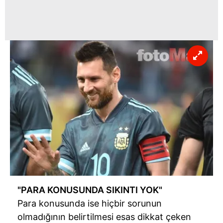
kılınması ve kişiselleştirilmesi ve sizlere yönelik
reklam/pazarlama faaliyetlerinin yapılması, amaçlarıyla
sınırlı olarak açık rızanız dahilinde kullanılacaktır.
Çerezlere ilişkin tercihlerinizi aşağıda yer alan panel
vasıtasıyla belirleyebilirsiniz. Çerezlere ilişkin detaylı bilgi
için Ayarlar butonuna tıklayabilir,
Çerez Bilgilendirme
Metnimizi
ziyaret edebilirsiniz.
6698 sayılı Kişisel Verilerin Korunması Kanunu uyarınca
hazırlanmış Aydınlatma Metnimizi okumak ve sitemizde
ilgili mevzuata uygun olarak kullanılan çerezlerle ilgili bilgi
almak için lütfen
tıklayınız
.
"PARA KONUSUNDA SIKINTI YOK"
Para konusunda ise hiçbir sorunun
olmadığının belirtilmesi esas dikkat çeken