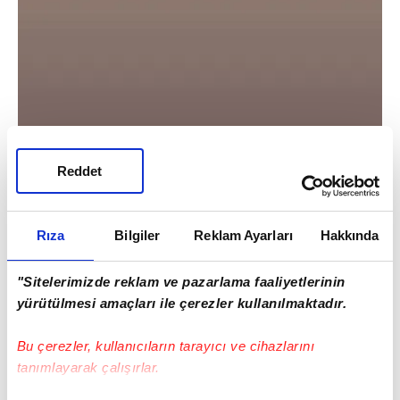
Reddet
Turki
Al-Sheikh
, dünyaca ünlü futbolcuya her
şeyi çözeriz, hiçbir sorun olmayacak, "Gel,
Rıza
Bilgiler
Reklam Ayarları
Hakkında
bizde oyna" teklifini götürdü.
"Sitelerimizde reklam ve pazarlama faaliyetlerinin
yürütülmesi amaçları ile çerezler kullanılmaktadır.
Bu çerezler, kullanıcıların tarayıcı ve cihazlarını
tanımlayarak çalışırlar.