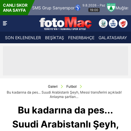
CANLI SKOR
9.8.2026 - Paz
rük
SMS Grup Sarıyerspor
Muğlaspor
Va
ANA SAYFA
19:00
SON EKLENENLER
BEŞİKTAŞ
FENERBAHÇE
GALATASARAY
Galeri
Futbol
Bu kadarına da pes... Suudi Arabistanlı Şeyh, Messi transferini açıkladı!
Anlaşma şartları...
Bu kadarına da pes...
Suudi Arabistanlı Şeyh,