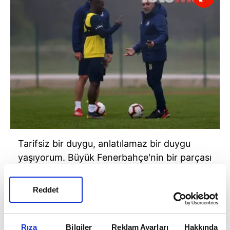
Tarifsiz bir duygu, anlatılamaz bir duygu
yaşıyorum. Büyük Fenerbahçe'nin bir parçası
olmak ve bu değeri görmek oldukça büyük
bir sevinç.
Reddet
Rıza
Bilgiler
Reklam Ayarları
Hakkında