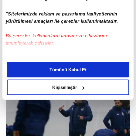
"Sitelerimizde reklam ve pazarlama faaliyetlerinin
yürütülmesi amaçları ile çerezler kullanılmaktadır.
Bu çerezler, kullanıcıların tarayıcı ve cihazlarını
tanımlayarak çalışırlar.
Bu çerezlere izin vermeniz halinde sizlere özel
kişiselleştirilmiş reklamlar sunabilir, sayfalarımızda sizlere
Tümünü Kabul Et
daha iyi reklam deneyimi yaşatabiliriz. Bunu yaparken
amacımızın size daha iyi bir reklam deneyimi sunmak
olduğunu ve sizlere en iyi içerikleri sunabilmek adına
Kişiselleştir
elimizden gelen çabayı gösterdiğimizi ve bu noktada,
reklamların maliyetlerimizi karşılamak noktasında tek gelir
kalemimiz olduğunu sizlere hatırlatmak isteriz.
Her halükârda, kullanıcılar, bu çerezlere izin vermedikleri
takdirde, kullanıcılara hedefli reklamlar