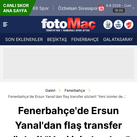
CANLI SKOR
8.8.2026 - Cum
rdin 1969 Spor
Özbelsan Sivasspor
Esenle
ANA SAYFA
19:00
SON EKLENENLER
BEŞİKTAŞ
FENERBAHÇE
GALATASARAY
Galeri
Fenerbahçe
Fenerbahçe'de Ersun Yanal'dan flaş transfer sözleri! 'Yeni isimler de...'
Fenerbahçe'de Ersun
Yanal'dan flaş transfer