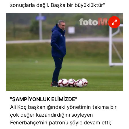
ilgili mevzuata uygun olarak kullanılan çerezlerle ilgili bilgi
sonuçlarla değil. Başka bir büyüklüktür"
almak için lütfen
tıklayınız
.
"ŞAMPİYONLUK ELİMİZDE"
Ali Koç başkanlığındaki yönetimin takıma bir
çok değer kazandırdığını söyleyen
Fenerbahçe'nin patronu şöyle devam etti;