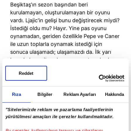
Beşiktaş'ın sezon başından beri
kurulamayan, oluşturulamayan bir oyunu
vardı. Ljajic'in gelişi bunu değiştirecek miydi?
İstediği oldu mu? Hayır. Yine pas oyunu
oynamadan, geriden özellikle Pepe ve Caner
ile uzun toplarla oynamak istediği için
sonuca ulaşamadı; ulaşamazdı da. İlk yarı
karşı kaleye gitmeden oyunu orta sahada
sıkıştırmak isteyen Malatyaspor'un istediği
Reddet
oldu. Orta sahada pas ile oyun kuracaksanız;
bu risk ve beceri işidir, bunu yapacak iki
oyuncu var: Oğuzhan ve Ljajic. İki sezon
Rıza
Bilgiler
Reklam Ayarları
Hakkında
şampiyon olan Beşiktaş da bunu yapıyordu,
bugün ise daha farklı olarak uzun top ve
"Sitelerimizde reklam ve pazarlama faaliyetlerinin
direkt kenar atakları ile kaleye gitmek
yürütülmesi amaçları ile çerezler kullanılmaktadır.
isteyen bir Beşiktaş oyunu var. Bence bunun
sancısını çekiyor Beşiktaş. Çünkü kadro
Bu çerezler, kullanıcıların tarayıcı ve cihazlarını