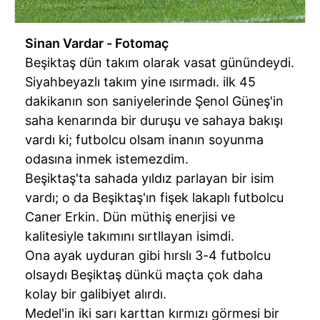
Sinan Vardar - Fotomaç
Beşiktaş dün takım olarak vasat günündeydi.
Siyahbeyazlı takım yine ısırmadı. ilk 45
dakikanın son saniyelerinde Şenol Güneş'in
saha kenarında bir duruşu ve sahaya bakışı
vardı ki; futbolcu olsam inanın soyunma
odasına inmek istemezdim.
Beşiktaş'ta sahada yıldız parlayan bir isim
vardı; o da Beşiktaş'ın fişek lakaplı futbolcu
Caner Erkin. Dün müthiş enerjisi ve
kalitesiyle takımını sırtllayan isimdi.
Ona ayak uyduran gibi hırslı 3-4 futbolcu
olsaydı Beşiktaş dünkü maçta çok daha
kolay bir galibiyet alırdı.
Medel'in iki sarı karttan kırmızı görmesi bir