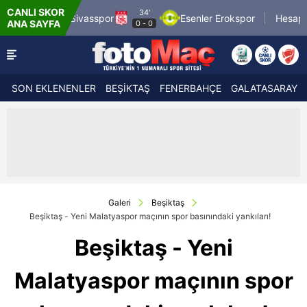
CANLI SKOR
34'
spor
Esenler Erokspor
Hesap.com Antalyaspor
ANA SAYFA
0
-
0
SON EKLENENLER
BEŞİKTAŞ
FENERBAHÇE
GALATASARAY
Galeri
Beşiktaş
Beşiktaş - Yeni Malatyaspor maçının spor basınındaki yankıları!
Beşiktaş - Yeni
Malatyaspor maçının spor