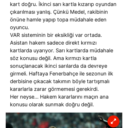
verileriniz işlenmekte olup gerekli olan çerezler bilgi
kart doğru. İkinci sarı kartla kızarıp oyundan
toplumu hizmetlerinin sunulması amacıyla
çıkarılması yanlış. Çünkü Medel, rakibinin
kullanılmaktadır. Diğer çerezler, sitemizin daha işlevsel
önüne hamle yapıp topa müdahale eden
kılınması ve kişiselleştirilmesi ve sizlere yönelik
oyuncu.
reklam/pazarlama faaliyetlerinin yapılması, amaçlarıyla
VAR sisteminin bir eksikliği var ortada.
sınırlı olarak açık rızanız dahilinde kullanılacaktır.
Asistan hakem sadece direkt kırmızı
Çerezlere ilişkin tercihlerinizi aşağıda yer alan panel
kartlarda uyarıyor. Sarı kartlarda müdahale
vasıtasıyla belirleyebilirsiniz. Çerezlere ilişkin detaylı bilgi
söz konusu değil. Ama kırmızı kartla
için Ayarlar butonuna tıklayabilir,
Çerez Bilgilendirme
sonuçlanacak ikinci sarılarda da devreye
Metnimizi
ziyaret edebilirsiniz.
girmeli. Haftaya Fenerbahçe ile sezonun ilk
derbisine çıkacak takımın böyle tartışmalı
6698 sayılı Kişisel Verilerin Korunması Kanunu uyarınca
kararlarla zarar görmemesi gerekirdi.
hazırlanmış Aydınlatma Metnimizi okumak ve sitemizde
Her neyse... Hakem kararlarını maçın ana
ilgili mevzuata uygun olarak kullanılan çerezlerle ilgili bilgi
konusu olarak sunmak doğru değil.
almak için lütfen
tıklayınız
.