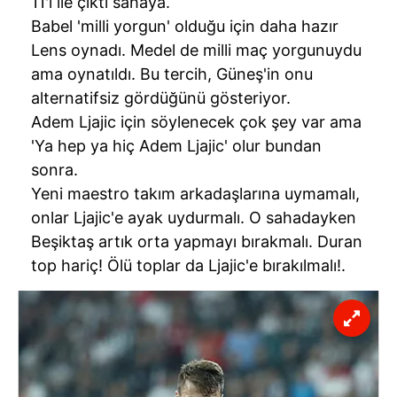
11'i ile çıktı sahaya.
Babel 'milli yorgun' olduğu için daha hazır
Lens oynadı. Medel de milli maç yorgunuydu
ama oynatıldı. Bu tercih, Güneş'in onu
alternatifsiz gördüğünü gösteriyor.
Adem Ljajic için söylenecek çok şey var ama
'Ya hep ya hiç Adem Ljajic' olur bundan
sonra.
Yeni maestro takım arkadaşlarına uymamalı,
onlar Ljajic'e ayak uydurmalı. O sahadayken
Beşiktaş artık orta yapmayı bırakmalı. Duran
top hariç! Ölü toplar da Ljajic'e bırakılmalı!.