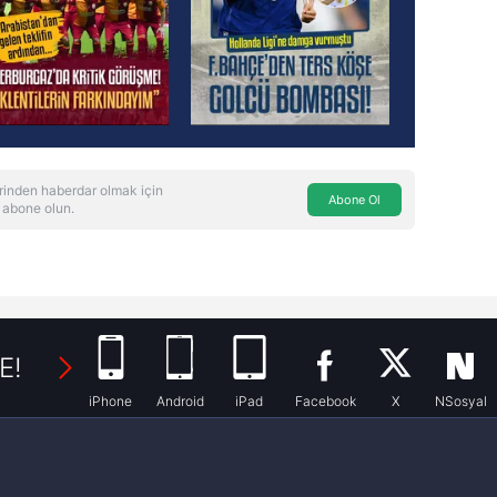
rinden haberdar olmak için
Abone Ol
 abone olun.
E!
iPhone
Android
iPad
Facebook
X
NSosyal