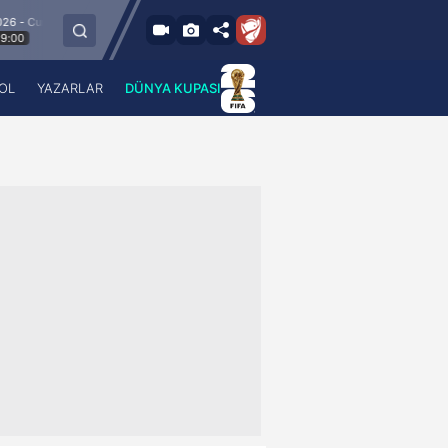
m
8.8.2026 - Cum
Esenler Erokspor
Hesap.com Antalyaspor
21:30
OL
YAZARLAR
DÜNYA KUPASI
 Haber
A Haber Radyo
 Spor
A Spor Radyo
TV
A News Radio
2TV
Radyo Turkuvaz
para
Turkuvaz Romantik
Turkuvaz Efsane
Vav Tv
Radyo Soft
Radyo Energy
Turkuvaz Anadolu