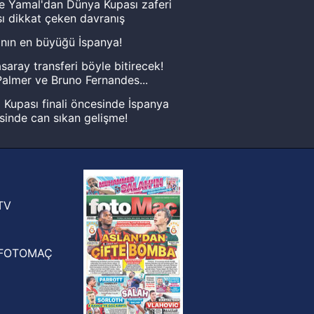
e Yamal'dan Dünya Kupası zaferi
ı dikkat çeken davranış
nın en büyüğü İspanya!
saray transferi böyle bitirecek!
almer ve Bruno Fernandes...
Kupası finali öncesinde İspanya
sinde can sıkan gelişme!
FIFA Dünya Kupası'nı kazanana
yonluk yüzüğü verilecek
n Crespo, Meksika Ligi
rinden Atlas'ın yeni teknik direktörü
TV
FOTOMAÇ