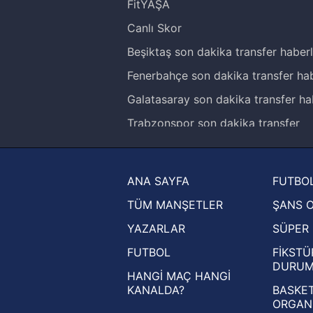
FitYAŞA
Canlı Skor
Beşiktaş son dakika transfer haberl
Fenerbahçe son dakika transfer hab
Galatasaray son dakika transfer ha
Trabzonspor son dakika transfer
haberleri
Trendyol Süper Lig haberleri
ANA SAYFA
FUTBOL
Ziraat Türkiye Kupası haberleri
TÜM MANŞETLER
ŞANS 
UEFA Şampiyonlar Ligi haberleri
YAZARLAR
SÜPER 
UEFA Avrupa Ligi haberleri
FUTBOL
FİKSTÜ
UEFA Konferans Ligi haberleri
DURU
HANGİ MAÇ HANGİ
KANALDA?
BASKET
ORGAN