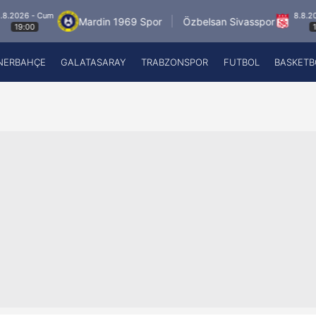
- Cum
8.8.2026 - Cu
Mardin 1969 Spor
Özbelsan Sivasspor
19:00
NERBAHÇE
GALATASARAY
TRABZONSPOR
FUTBOL
BASKETB
Beşiktaş
A
Fenerbahçe
A
Galatasaray
A
Trabzonspor
A
Futbol
A
Basketbol
Ziraat Türkiye Kupası
DİZİ
Diğer Sporlar