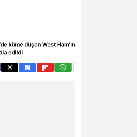
re’de küme düşen West Ham’ın
ia edildi