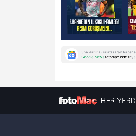
Son dakika Galatasaray haberle
Google News
fotomac.com.tr
'ye
HER YERD