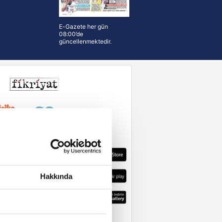
E-Gazete her gün
08:00’de
güncellenmektedir.
Hakkında