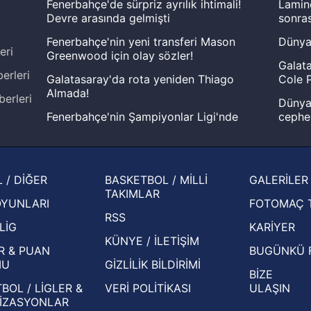
Fenerbahçe'de sürpriz ayrılık ihtimali!
Lamin
Devre arasında gelmişti
sonras
Fenerbahçe'nin yeni transferi Mason
Dünya
eri
Greenwood için olay sözler!
Galata
erleri
Galatasaray'da rota yeniden Thiago
Cole P
Almada!
berleri
Dünya 
Fenerbahçe'nin Şampiyonlar Ligi'nde
cephe
muhtemel rakibi belli oldu! Gornik
2026 
Zabrze'yi elerlerse...
şampi
İspanya-Arjantin finalinin ardından dış
Herna
 / DİĞER
BASKETBOL / MİLLİ
GALERİLER
basından gündem olan manşetler!
ekiple
TAKIMLAR
OYUNLARI
FOTOMAÇ 
Beşiktaş'ın UEFA Avrupa Ligi'nde 3. Ön
oldu
RSS
Eleme Turu muhtemel rakipleri belli oldu!
LİG
KARİYER
KÜNYE / İLETİŞİM
R & PUAN
BUGÜNKÜ 
MU
GİZLİLİK BİLDİRİMİ
BİZE
BOL / LİGLER &
VERİ POLİTİKASI
ULAŞIN
İZASYONLAR