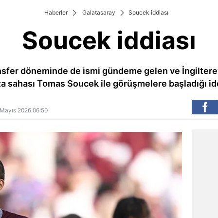
Haberler
Galatasaray
Soucek iddiası
Soucek iddiası
transfer döneminde de ismi gündeme gelen ve İngilte
rta sahası Tomas Soucek ile görüşmelere başladığı idd
6 Mayıs 2026 06:50