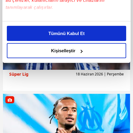
Bu çerezler, kullanıcıların tarayıcı ve cihazlarını
tanımlayarak çalışırlar.
Bu çerezlere izin vermeniz halinde sizlere özel
kişiselleştirilmiş reklamlar sunabilir, sayfalarımızda sizlere
Tümünü Kabul Et
daha iyi reklam deneyimi yaşatabiliriz. Bunu yaparken
amacımızın size daha iyi bir reklam deneyimi sunmak
olduğunu ve sizlere en iyi içerikleri sunabilmek adına
Kişiselleştir
elimizden gelen çabayı gösterdiğimizi ve bu noktada,
reklamların maliyetlerimizi karşılamak noktasında tek gelir
kalemimiz olduğunu sizlere hatırlatmak isteriz.
Süper Lig
18 Haziran 2026 | Perşembe
Her halükârda, kullanıcılar, bu çerezlere izin vermedikleri
takdirde, kullanıcılara hedefli reklamlar
gösterilmeyecektir."
Sizlere daha iyi bir hizmet sunabilmek için İnternet
Sitemizde kendimize ve üçüncü kişilere ait çerezler
kullanılmaktadır. Bu çerezler vasıtasıyla çeşitli kişisel