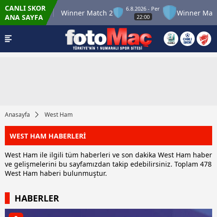
CANLI SKOR
6.8.2026 - Per
r Match 12
Winner Match 2
Winner Match 3
ANA SAYFA
22:00
Anasayfa
West Ham
WEST HAM HABERLERİ
West Ham ile ilgili tüm haberleri ve son dakika West Ham haber
ve gelişmelerini bu sayfamızdan takip edebilirsiniz. Toplam 478
West Ham haberi bulunmuştur.
HABERLER