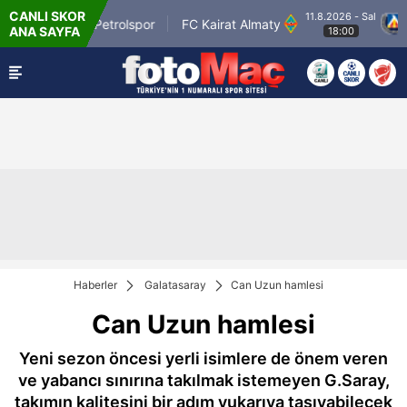
CANLI SKOR
11.8.2026 - Sal
Batman Petrolspor
FC Kairat Almaty
PFC
ANA SAYFA
18:00
Haberler
Galatasaray
Can Uzun hamlesi
Can Uzun hamlesi
Yeni sezon öncesi yerli isimlere de önem veren
ve yabancı sınırına takılmak istemeyen G.Saray,
takımın kalitesini bir adım yukarıya taşıyabilecek