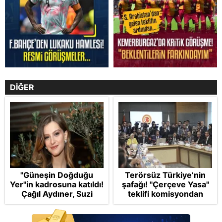
DİĞER
"Güneşin Doğduğu
Terörsüz Türkiye’nin
Yer"in kadrosuna katıldı!
şafağı! "Çerçeve Yasa"
Çağıl Aydıner, Suzi
teklifi komisyondan
karakteriyle geliyor
geçti: İP ve Yeni
Parti'den provokasyon