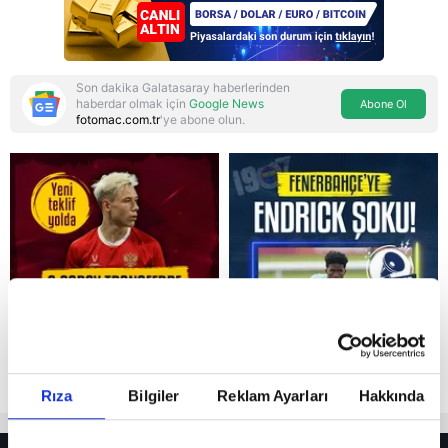
Son dakika Galatasaray haberlerinden
haberdar olmak için
Google News
Abone Ol
fotomac.com.tr
'ye abone olun.
Reddet
Rıza
Bilgiler
Reklam Ayarları
Hakkında