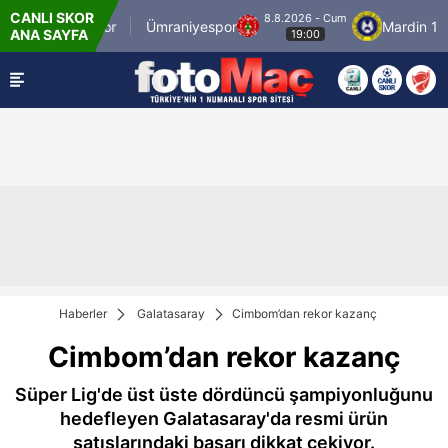
CANLI SKOR
8.8.2026 - Cum
İstanbulspor
Ümraniyespor
Mardin 1969
ANA SAYFA
19:00
Haberler
Galatasaray
Cimbom’dan rekor kazanç
Cimbom’dan rekor kazanç
Süper Lig'de üst üste dördüncü şampiyonluğunu
hedefleyen Galatasaray'da resmi ürün
satışlarındaki başarı dikkat çekiyor.