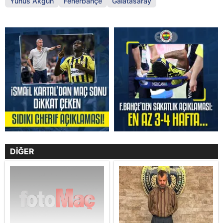
Yunus Akgün
Fenerbahçe
Galatasaray
DİĞER