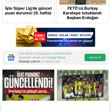
İşte Süper Lig'de güncel
FETÖ’cü Burkay
puan durumu! (9. hafta)
Karatepe tutuklandı:
Başkan Erdoğan
şikayetçi oldu! 5 suçtan
dava talebi
Son dakika Galatasaray haberlerinden
haberdar olmak için
Google News
Abone Ol
fotomac.com.tr
'ye abone olun.
Reddet