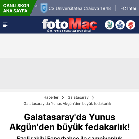
CANLI SKOR
26 - Per
6.8
CS Universitatea Craiova 1948
FC Inter Turku
ANA SAYFA
8:00
Haberler
Galatasaray
Galatasaray'da Yunus Akgün'den büyük fedakarlık!
Galatasaray'da Yunus
Akgün'den büyük fedakarlık!
Ezeli rakibi Fenerbahçe ile şampiyonluk