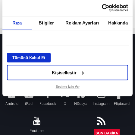
Rıza
Bilgiler
Reklam Ayarları
Hakkında
HER YERDE!
Fenerbahçe’de sürpriz ayrılık ihtimali! Devre arasında gelmişti
Tümünü Kabul Et
Fenerbahçe’nin yeni transferi Mason Greenwood için olay sözler!
Kişiselleştir
Galatasaray’da rota yeniden Thiago Almada!
iPhone
Seçime İzin Ver
Android
iPad
Facebook
X
NSosyal
Instagram
Flipboard
Youtube
RSS
SON DAKİKA