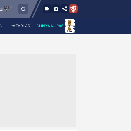
.8.2026 - Per
6.8.2026 - Per
FC Vaduz
Jagiellonia Bialystok
18:00
19:00
OL
YAZARLAR
DÜNYA KUPASI
 Haber
A Haber Radyo
 Spor
A Spor Radyo
TV
A News Radio
2TV
Radyo Turkuvaz
para
Turkuvaz Romantik
Turkuvaz Efsane
Vav Tv
Radyo Soft
Radyo Energy
Turkuvaz Anadolu