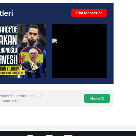
leri
Tüm Manşetler
rinden haberdar olmak için
Abone Ol
 abone olun.