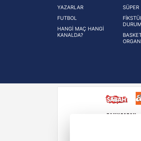
YAZARLAR
SÜPER 
UEFA Avrupa Ligi haberleri
FUTBOL
FİKSTÜ
UEFA Konferans Ligi haberleri
DURU
HANGİ MAÇ HANGİ
KANALDA?
BASKET
ORGAN
Reddet