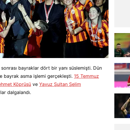
 sonrası bayraklar dört bir yanı süslemişti. Dün
ye bayrak asma işlemi gerçekleşti.
15 Temmuz
Mehmet Köprüsü
ve
Yavuz Sultan Selim
klar dalgalandı.