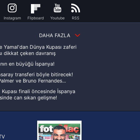
Instagram
Flipboard
Youtube
RSS
DAHA FAZLA
e Yamal'dan Dünya Kupası zaferi
ı dikkat çeken davranış
nın en büyüğü İspanya!
saray transferi böyle bitirecek!
almer ve Bruno Fernandes...
Kupası finali öncesinde İspanya
sinde can sıkan gelişme!
FIFA Dünya Kupası'nı kazanana
yonluk yüzüğü verilecek
n Crespo, Meksika Ligi
rinden Atlas'ın yeni teknik direktörü
TV