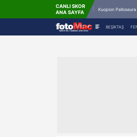
CANLI SKOR
6.8.2026 - Per
6.8.
Winner Match 12
Kuopion Palloseura
ANA SAYFA
16:00
BEŞİKTAŞ
FE