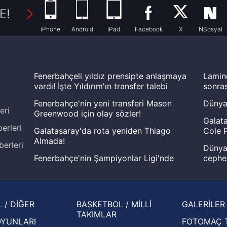
E!
iPhone
Android
iPad
Facebook
X
NSosyal
Fenerbahçeli yıldız prensipte anlaşmaya
Lamin
vardı! İşte Yıldırım'ın transfer talebi
sonras
Fenerbahçe'nin yeni transferi Mason
Dünya
eri
Greenwood için olay sözler!
Galata
erleri
Galatasaray'da rota yeniden Thiago
Cole P
Almada!
berleri
Dünya 
Fenerbahçe'nin Şampiyonlar Ligi'nde
cephe
muhtemel rakibi belli oldu! Gornik
2026 
Zabrze'yi elerlerse...
şampi
İspanya-Arjantin finalinin ardından dış
Herna
 / DİĞER
BASKETBOL / MİLLİ
GALERİLER
basından gündem olan manşetler!
ekiple
TAKIMLAR
OYUNLARI
FOTOMAÇ 
Beşiktaş'ın UEFA Avrupa Ligi'nde 3. Ön
oldu