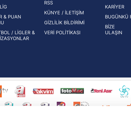
RSS
Eleme Turu muhtemel rakipleri belli oldu!
LİG
KARİYER
KÜNYE / İLETİŞİM
R & PUAN
BUGÜNKÜ 
MU
GİZLİLİK BİLDİRİMİ
BİZE
BOL / LİGLER &
VERİ POLİTİKASI
ULAŞIN
İZASYONLAR