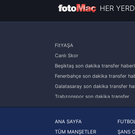
HER YERD
FitYAŞA
Canlı Skor
Beşiktaş son dakika transfer haberl
Fenerbahçe son dakika transfer hab
Galatasaray son dakika transfer ha
Trabzonspor son dakika transfer
haberleri
Trendyol Süper Lig haberleri
ANA SAYFA
FUTBOL
Ziraat Türkiye Kupası haberleri
TÜM MANŞETLER
ŞANS 
UEFA Şampiyonlar Ligi haberleri