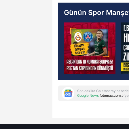
Günün Spor Manşet
Son dakika Galatasaray haberle
Google News
fotomac.com.tr
'ye