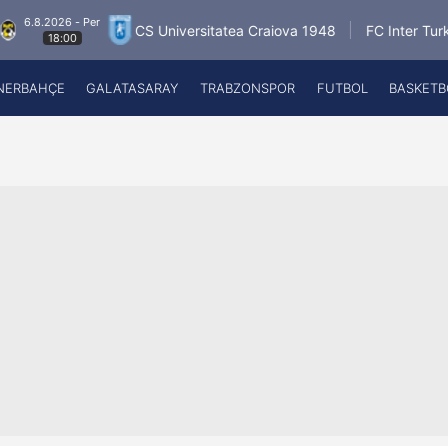
2026 - Per
6
CS Universitatea Craiova 1948
FC Inter Turku
18:00
NERBAHÇE
GALATASARAY
TRABZONSPOR
FUTBOL
BASKETB
Beşiktaş
A
Fenerbahçe
A
Galatasaray
A
Trabzonspor
A
Futbol
A
Basketbol
Ziraat Türkiye Kupası
DİZİ
Diğer Sporlar