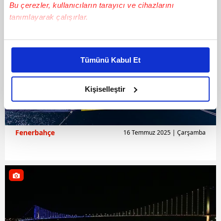
Bu çerezler, kullanıcıların tarayıcı ve cihazlarını
tanımlayarak çalışırlar.
Bu çerezlere izin vermeniz halinde sizlere özel
kişiselleştirilmiş reklamlar sunabilir, sayfalarımızda sizlere
Tümünü Kabul Et
daha iyi reklam deneyimi yaşatabiliriz. Bunu yaparken
amacımızın size daha iyi bir reklam deneyimi sunmak
olduğunu ve sizlere en iyi içerikleri sunabilmek adına
Kişiselleştir
elimizden gelen çabayı gösterdiğimizi ve bu noktada,
reklamların maliyetlerimizi karşılamak noktasında tek gelir
kalemimiz olduğunu sizlere hatırlatmak isteriz.
Fenerbahçe
16 Temmuz 2025 | Çarşamba
Her halükârda, kullanıcılar, bu çerezlere izin vermedikleri
takdirde, kullanıcılara hedefli reklamlar
gösterilmeyecektir."
Sizlere daha iyi bir hizmet sunabilmek için İnternet
Sitemizde kendimize ve üçüncü kişilere ait çerezler
kullanılmaktadır. Bu çerezler vasıtasıyla çeşitli kişisel