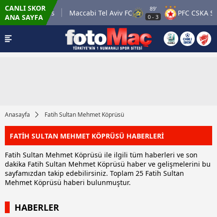
CANLI SKOR
89'
sgow Rangers
Maccabi Tel Aviv FC
PFC CSKA Sofia
ANA SAYFA
0
-
3
Anasayfa
Fatih Sultan Mehmet Köprüsü
FATİH SULTAN MEHMET KÖPRÜSÜ HABERLERİ
Fatih Sultan Mehmet Köprüsü ile ilgili tüm haberleri ve son
dakika Fatih Sultan Mehmet Köprüsü haber ve gelişmelerini bu
sayfamızdan takip edebilirsiniz. Toplam 25 Fatih Sultan
Mehmet Köprüsü haberi bulunmuştur.
HABERLER