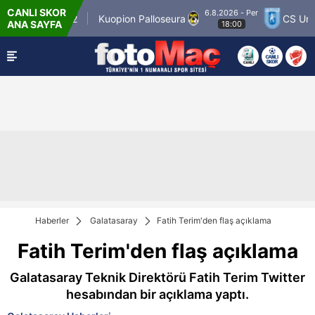
CANLI SKOR
6.8.2026 - Per
ner Match 12
Kuopion Palloseura
CS Univers
ANA SAYFA
18:00
Haberler
Galatasaray
Fatih Terim'den flaş açıklama
Fatih Terim'den flaş açıklama
Galatasaray Teknik Direktörü Fatih Terim Twitter
hesabından bir açıklama yaptı.