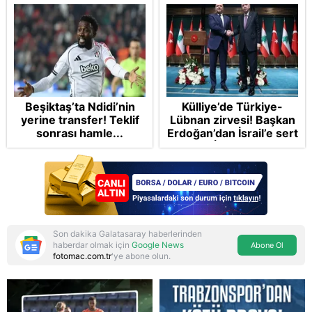
Beşiktaş’ta Ndidi’nin
Külliye’de Türkiye-
yerine transfer! Teklif
Lübnan zirvesi! Başkan
sonrası hamle...
Erdoğan’dan İsrail’e sert
tepki: İnsanlık suçu
işliyor
Son dakika Galatasaray haberlerinden
haberdar olmak için
Google News
Abone Ol
fotomac.com.tr
'ye abone olun.