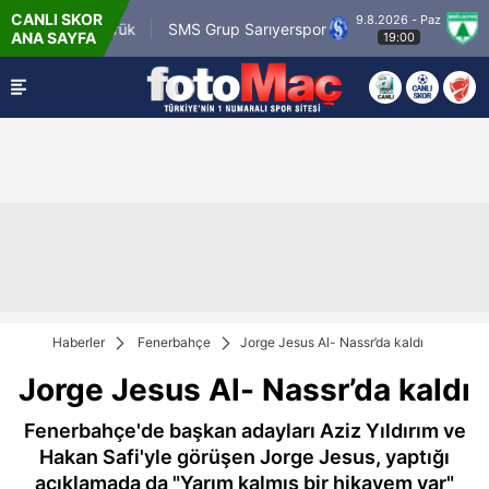
CANLI SKOR
9.8.2026 - Paz
m.tr Karagümrük
SMS Grup Sarıyerspor
Muğla
ANA SAYFA
19:00
Haberler
Fenerbahçe
Jorge Jesus Al- Nassr’da kaldı
Jorge Jesus Al- Nassr’da kaldı
Fenerbahçe'de başkan adayları Aziz Yıldırım ve
Hakan Safi'yle görüşen Jorge Jesus, yaptığı
açıklamada da "Yarım kalmış bir hikayem var"