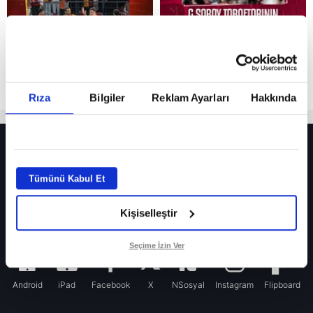
Rıza
Bilgiler
Reklam Ayarları
Hakkında
HER YERDE!
Fenerbahçe’de sürpriz ayrılık ihtimali! Devre arasında gelmişti
Tümünü Kabul Et
Fenerbahçe’nin yeni transferi Mason Greenwood için olay sözler!
Kişiselleştir
Galatasaray’da rota yeniden Thiago Almada!
iPhone
Seçime İzin Ver
Android
iPad
Facebook
X
NSosyal
Instagram
Flipboard