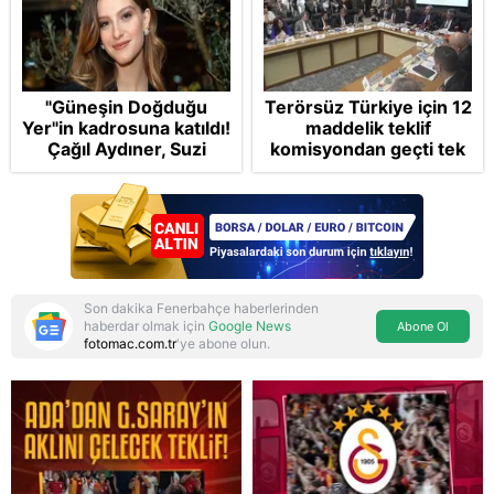
"Güneşin Doğduğu
Terörsüz Türkiye için 12
Yer"in kadrosuna katıldı!
maddelik teklif
Çağıl Aydıner, Suzi
komisyondan geçti tek
karakteriyle geliyor
madde değişti!
Soruşturma ve cezalar
hangi şartlarda
ertelenecek?
Son dakika Fenerbahçe haberlerinden
haberdar olmak için
Google News
Abone Ol
fotomac.com.tr
'ye abone olun.
Reddet