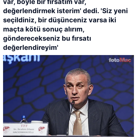
var, böyle bir fırsatım var,
değerlendirmek isterim' dedi. 'Siz yeni
seçildiniz, bir düşünceniz varsa iki
maçta kötü sonuç alırım,
gönderecekseniz bu fırsatı
değerlendireyim'