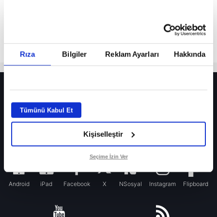
Rıza
Bilgiler
Reklam Ayarları
Hakkında
HER YERDE!
Fenerbahçe’de sürpriz ayrılık ihtimali! Devre arasında gelmişti
Tümünü Kabul Et
Fenerbahçe’nin yeni transferi Mason Greenwood için olay sözler!
Kişiselleştir
Galatasaray’da rota yeniden Thiago Almada!
iPhone
Seçime İzin Ver
Android
iPad
Facebook
X
NSosyal
Instagram
Flipboard