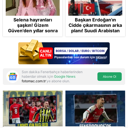
Selena hayranları
Başkan Erdoğan'ın
şaşkın! Gizem
Cidde çıkarmasının arka
Güven'den yıllar sonra
planı! Suudi Arabistan
gelen Cansu Demirci
ve Pakistan'la üçlü ortak
itirafı! "Konuşmuyoruz"
savunma anlaşması:
"Islamic NATO"
manşetleri
Son dakika Fenerbahçe haberlerinden
haberdar olmak için
Google News
Abone Ol
fotomac.com.tr
'ye abone olun.
Reddet