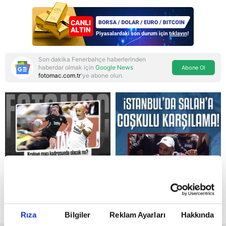
aşamasındayız"
Son dakika Fenerbahçe haberlerinden
haberdar olmak için
Google News
Abone Ol
fotomac.com.tr
'ye abone olun.
Reddet
Rıza
Bilgiler
Reklam Ayarları
Hakkında