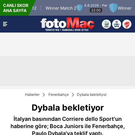
CANLI SKOR
6.8.2026 - Per
inner Match 12
Winner Match 2
Winner Mat
ANA SAYFA
22:00
Haberler
Fenerbahçe
Dybala bekletiyor
Dybala bekletiyor
İtalyan basınından Corriere dello Sport'un
haberine göre; Boca Juniors ile Fenerbahçe,
Paulo Dybala'ya teklif yaptı.