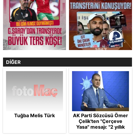
DİĞER
Tuğba Melis Türk
AK Parti Sözcüsü Ömer
Çelik'ten "Çerçeve
Yasa" mesajı: "2 yıllık
sürecin en önemli