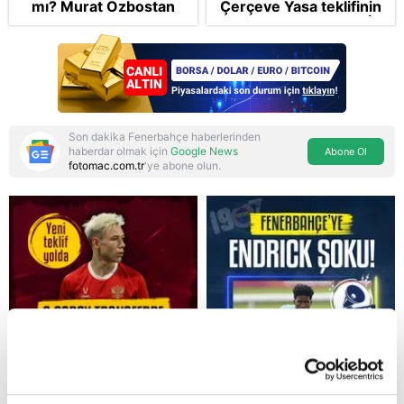
mı? Murat Özbostan
Çerçeve Yasa teklifinin
analiz etti: Egoları da
maddelerine geçildi: İP
yönetmelisiniz
ve Yeni Parti'den
provokasyon
Son dakika Fenerbahçe haberlerinden
haberdar olmak için
Google News
Abone Ol
fotomac.com.tr
'ye abone olun.
Reddet