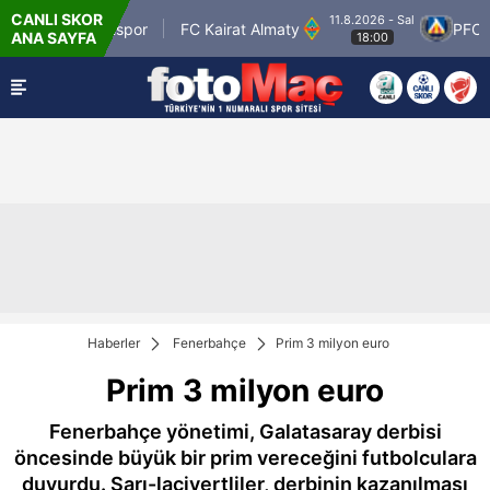
CANLI SKOR
11.8.2026 - Sal
atman Petrolspor
FC Kairat Almaty
PFC Levs
ANA SAYFA
18:00
Haberler
Fenerbahçe
Prim 3 milyon euro
Prim 3 milyon euro
Fenerbahçe yönetimi, Galatasaray derbisi
öncesinde büyük bir prim vereceğini futbolculara
duyurdu. Sarı-lacivertliler, derbinin kazanılması