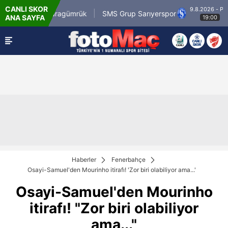
CANLI SKOR
9.8.2026 - Paz
rli.com.tr Karagümrük
SMS Grup Sarıyerspor
ANA SAYFA
19:00
Haberler
Fenerbahçe
Osayi-Samuel'den Mourinho itirafı! 'Zor biri olabiliyor ama...'
Osayi-Samuel'den Mourinho
itirafı! "Zor biri olabiliyor
ama..."