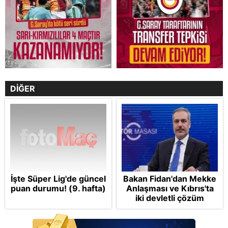
DİĞER
İşte Süper Lig'de güncel
Bakan Fidan'dan Mekke
puan durumu! (9. hafta)
Anlaşması ve Kıbrıs'ta
iki devletli çözüm
mesajı: Bize
saldırmayan hiçbir ülke
hedefimizde değil