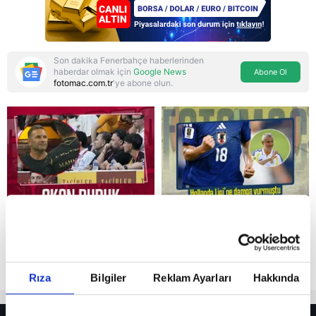
Son dakika Fenerbahçe haberlerinden
haberdar olmak için
Google News
Abone Ol
fotomac.com.tr
'ye abone olun.
Reddet
Rıza
Bilgiler
Reklam Ayarları
Hakkında