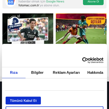
haberdar olmak için
Google News
Abone Ol
fotomac.com.tr
'ye abone olun.
Reddet
Rıza
Bilgiler
Reklam Ayarları
Hakkında
HER YERDE!
Fenerbahçe’de sürpriz ayrılık ihtimali! Devre arasında gelmişti
Tümünü Kabul Et
Fenerbahçe’nin yeni transferi Mason Greenwood için olay sözler!