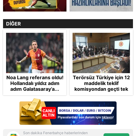
DİĞER
Noa Lang referans oldu!
Terörsüz Türkiye için 12
Hollandalı yıldız adım
maddelik teklif
adım Galatasaray’a...
komisyondan geçti tek
madde değişti!
Soruşturma ve cezalar
hangi şartlarda
ertelenecek?
Son dakika Fenerbahçe haberlerinden