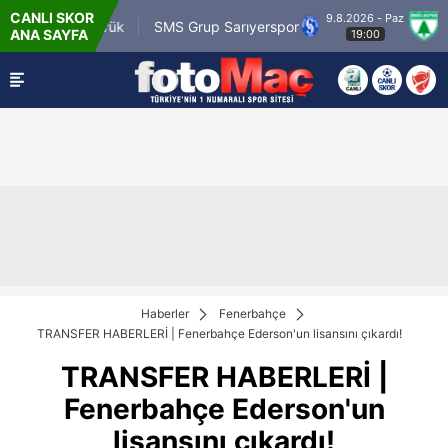
CANLI SKOR
9.8.2026 - Paz
.tr Karagümrük
SMS Grup Sarıyerspor
Muğla
ANA SAYFA
19:00
Haberler
Fenerbahçe
TRANSFER HABERLERİ | Fenerbahçe Ederson'un lisansını çıkardı!
TRANSFER HABERLERİ |
Fenerbahçe Ederson'un
lisansını çıkardı!