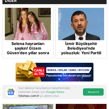
DİĞER
Selena hayranları
İzmir Büyükşehir
şaşkın! Gizem
Belediyesi'nde
Güven'den yıllar sonra
yolsuzluk: Yeni Partili
gelen Cansu Demirci
Veli Ağbaba'nın ağabeyi
itirafı! "Konuşmuyoruz"
Hür Ağbaba gözaltına
alındı
Son dakika Fenerbahçe haberlerinden
haberdar olmak için
Google News
Abone Ol
fotomac.com.tr
'ye abone olun.