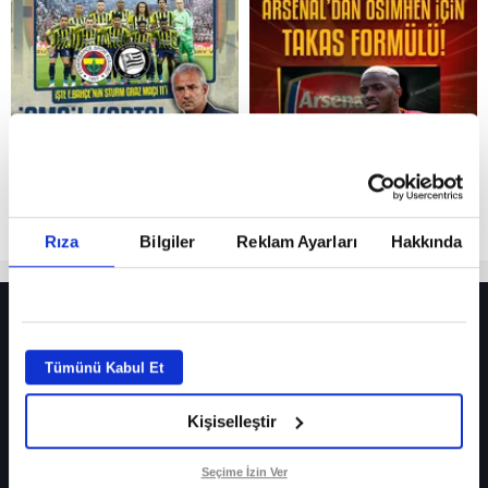
Reddet
Rıza
Bilgiler
Reklam Ayarları
Hakkında
HER YERDE!
Fenerbahçe’de sürpriz ayrılık ihtimali! Devre arasında gelmişti
Tümünü Kabul Et
Fenerbahçe’nin yeni transferi Mason Greenwood için olay sözler!
Kişiselleştir
Galatasaray’da rota yeniden Thiago Almada!
iPhone
Seçime İzin Ver