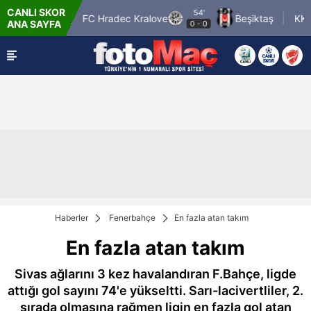
CANLI SKOR
54'
Tromso IL
FC Hradec Kralove
Beşiktaş
KKS L
ANA SAYFA
0
-
0
Haberler
Fenerbahçe
En fazla atan takım
En fazla atan takım
Sivas ağlarını 3 kez havalandıran F.Bahçe, ligde
attığı gol sayını 74'e yükseltti. Sarı-lacivertliler, 2.
sırada olmasına rağmen ligin en fazla gol atan