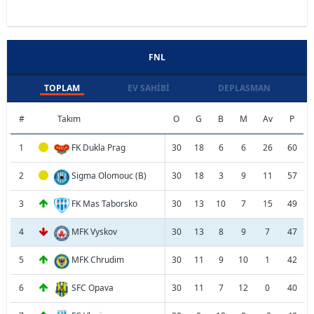
FNL
TOPLAM
EV SAHIBI
DEPLASMAN
#
Takım
O
G
B
M
Av
P
1
FK Dukla Prag
30
18
6
6
26
60
2
Sigma Olomouc (B)
30
18
3
9
11
57
3
FK Mas Taborsko
30
13
10
7
15
49
4
MFK Vyskov
30
13
8
9
7
47
5
MFK Chrudim
30
11
9
10
1
42
6
SFC Opava
30
11
7
12
0
40