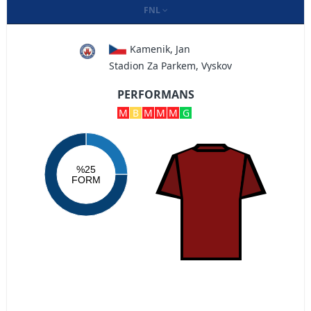
FNL
Kamenik, Jan
Stadion Za Parkem, Vyskov
PERFORMANS
M
B
M
M
M
G
%25
FORM