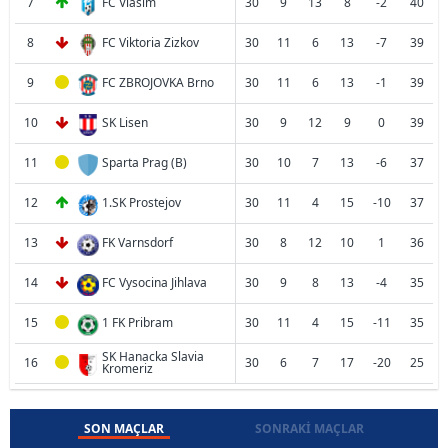
7
FC Vlasim
30
9
13
8
-2
40
8
FC Viktoria Zizkov
30
11
6
13
-7
39
9
FC ZBROJOVKA Brno
30
11
6
13
-1
39
10
SK Lisen
30
9
12
9
0
39
11
Sparta Prag (B)
30
10
7
13
-6
37
12
1.SK Prostejov
30
11
4
15
-10
37
13
FK Varnsdorf
30
8
12
10
1
36
14
FC Vysocina Jihlava
30
9
8
13
-4
35
15
1 FK Pribram
30
11
4
15
-11
35
SK Hanacka Slavia
16
30
6
7
17
-20
25
Kromeriz
SON MAÇLAR
SONRAKI MAÇLAR