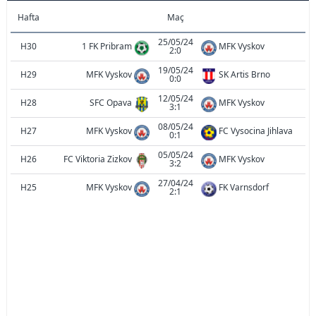
Hafta
Maç
25/05/24
H30
1 FK Pribram
MFK Vyskov
2:0
19/05/24
H29
MFK Vyskov
SK Artis Brno
0:0
12/05/24
H28
SFC Opava
MFK Vyskov
3:1
08/05/24
H27
MFK Vyskov
FC Vysocina Jihlava
0:1
05/05/24
H26
FC Viktoria Zizkov
MFK Vyskov
3:2
27/04/24
H25
MFK Vyskov
FK Varnsdorf
2:1