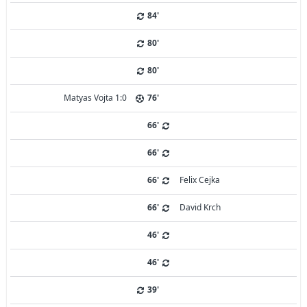
84'
80'
80'
Matyas Vojta 1:0
76'
66'
66'
66'
Felix Cejka
66'
David Krch
46'
46'
39'