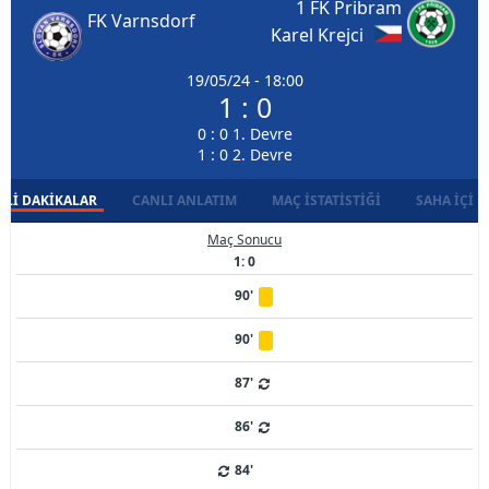
1 FK Pribram
FK Varnsdorf
Karel Krejci
19/05/24 - 18:00
1 : 0
0 : 0 1. Devre
1 : 0 2. Devre
LI DAKIKALAR
CANLI ANLATIM
MAÇ İSTATISTIĞI
SAHA İÇI D
Maç Sonucu
1: 0
90'
90'
87'
86'
84'