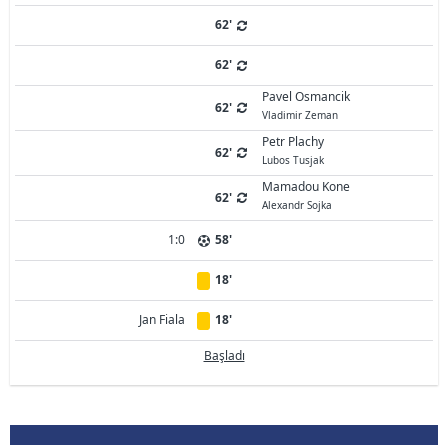
62'
62'
Pavel Osmancik
62'
Vladimir Zeman
Petr Plachy
62'
Lubos Tusjak
Mamadou Kone
62'
Alexandr Sojka
1:0
58'
18'
Jan Fiala
18'
Başladı