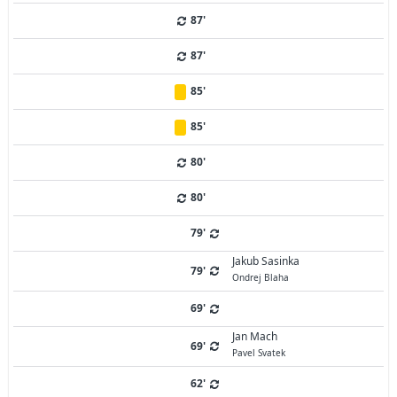
87'
87'
85'
85'
80'
80'
79'
Jakub Sasinka
79'
Ondrej Blaha
69'
Jan Mach
69'
Pavel Svatek
62'