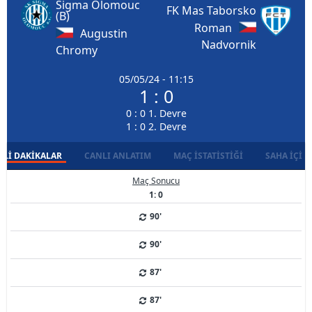
Sigma Olomouc
FK Mas Taborsko
(B)
Roman
Augustin
Nadvornik
Chromy
05/05/24 - 11:15
1 : 0
0 : 0 1. Devre
1 : 0 2. Devre
LI DAKIKALAR
CANLI ANLATIM
MAÇ İSTATISTIĞI
SAHA İÇI D
Maç Sonucu
1: 0
90'
90'
87'
87'