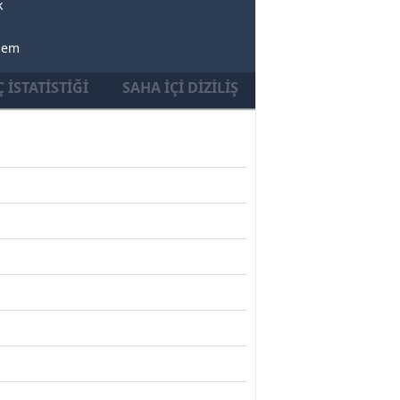
k
mem
 İSTATISTIĞI
SAHA İÇI DIZILIŞ