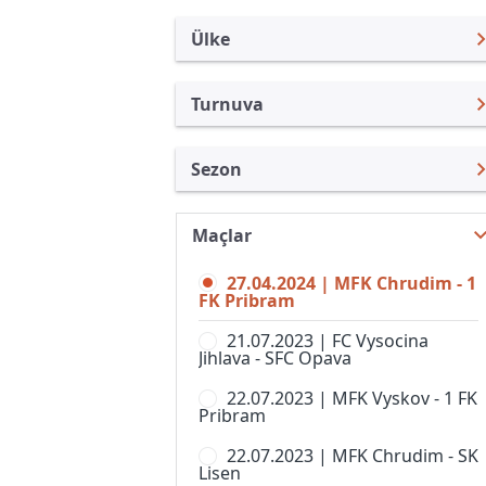
Ülke
Turnuva
Çek Cumhuriyeti
FNL
Sezon
Türkiye
1. Lig, Kadınlar
FNL 23/24
Uluslararası
1st Division
Maçlar
FNL 26/27
Uluslararası Kulüpler
2. Liga, Women
27.04.2024 | MFK Chrudim - 1
FNL 25/26
Turkiye
FK Pribram
CFL
FNL 24/25
İngiltere
21.07.2023 | FC Vysocina
Divize A
Jihlava - SFC Opava
FNL 22/23
İspanya
Divize B
22.07.2023 | MFK Vyskov - 1 FK
FNL 21/22
Almanya Amatör
Pribram
Divize C
FNL 20/21
Fransa
22.07.2023 | MFK Chrudim - SK
Divize D
Lisen