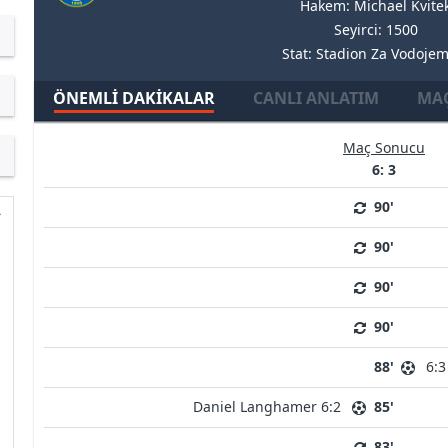
Hakem: Michael Kvite
Seyirci: 1500
Stat: Stadion Za Vodoje
ÖNEMLI DAKIKALAR
CANLI ANLATIM
MAÇ
Maç Sonucu
6: 3
90'
90'
90'
90'
88'
6:3
Daniel Langhamer 6:2
85'
83'