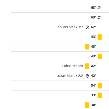
63'
63'
Jan Reznicek 3:2
62'
43'
43'
43'
Lukas Masek
42'
Lukas Masek 2:2
42'
34'
33'
30'