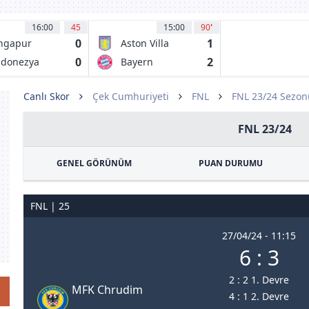
16:00
45
15:00
90
'
0
1
ngapur
Aston Villa
0
2
ndonezya
Bayern
Münih
Canlı Skor
Çek Cumhuriyeti
FNL
FNL 23/24 Sezon
FNL 23/24
GENEL GÖRÜNÜM
PUAN DURUMU
FNL | 25
27/04/24 - 11:15
6 : 3
2 : 2 1. Devre
MFK Chrudim
4 : 1 2. Devre