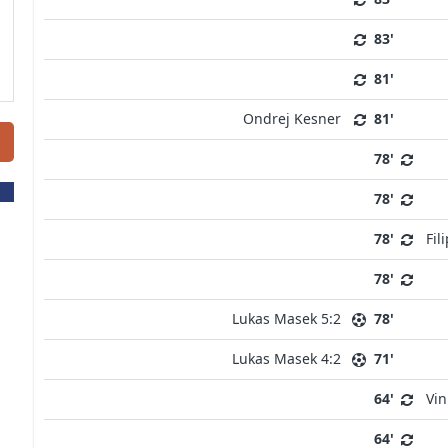
83'
81'
Ondrej Kesner
81'
78'
78'
78'
Fil
78'
Lukas Masek 5:2
78'
Lukas Masek 4:2
71'
64'
Vin
64'