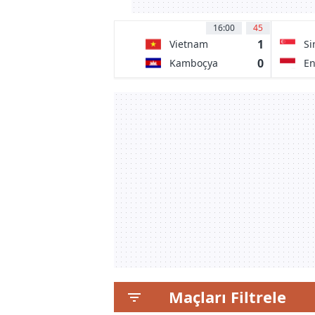
16:00
45
1
Vietnam
Si
0
Kamboçya
E
Maçları Filtrele