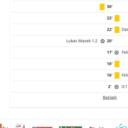
30'
22'
22'
Dan
Lukas Masek 1:2
20'
17'
Fel
16'
16'
Fel
2'
0:1
Başladı