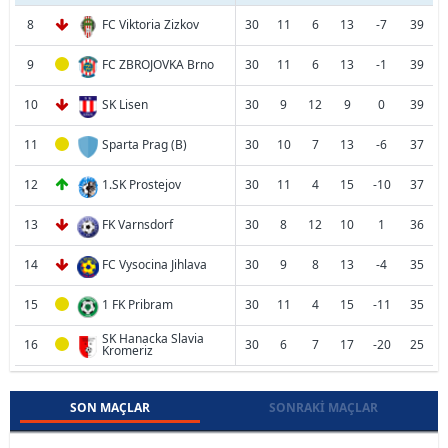
8
FC Viktoria Zizkov
30
11
6
13
-7
39
9
FC ZBROJOVKA Brno
30
11
6
13
-1
39
10
SK Lisen
30
9
12
9
0
39
11
Sparta Prag (B)
30
10
7
13
-6
37
12
1.SK Prostejov
30
11
4
15
-10
37
13
FK Varnsdorf
30
8
12
10
1
36
14
FC Vysocina Jihlava
30
9
8
13
-4
35
15
1 FK Pribram
30
11
4
15
-11
35
SK Hanacka Slavia
16
30
6
7
17
-20
25
Kromeriz
SON MAÇLAR
SONRAKI MAÇLAR