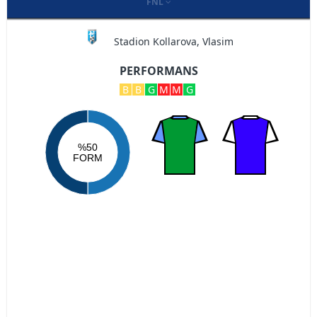
FNL
Stadion Kollarova, Vlasim
PERFORMANS
B
B
G
M
M
G
%50
FORM