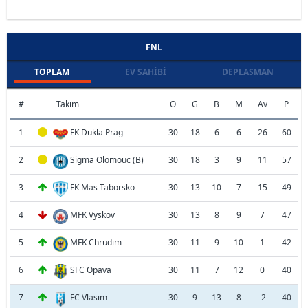
FNL
TOPLAM
EV SAHIBI
DEPLASMAN
#
Takım
O
G
B
M
Av
P
1
FK Dukla Prag
30
18
6
6
26
60
2
Sigma Olomouc (B)
30
18
3
9
11
57
3
FK Mas Taborsko
30
13
10
7
15
49
4
MFK Vyskov
30
13
8
9
7
47
5
MFK Chrudim
30
11
9
10
1
42
6
SFC Opava
30
11
7
12
0
40
7
FC Vlasim
30
9
13
8
-2
40