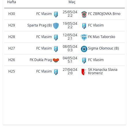
Hafta
Maç
25/05/24
H30
FC Vlasim
FC ZBROJOVKA Brno
2:2
19/05/24
H29
Sparta Prag (B)
FC Vlasim
2:2
12/05/24
H28
FC Vlasim
FK Mas Taborsko
2:1
08/05/24
H27
FC Vlasim
Sigma Olomouc (B)
0:3
04/05/24
H26
FK Dukla Prag
FC Vlasim
5:1
27/04/24
SK Hanacka Slavia
H25
FC Vlasim
2:0
Kromeriz