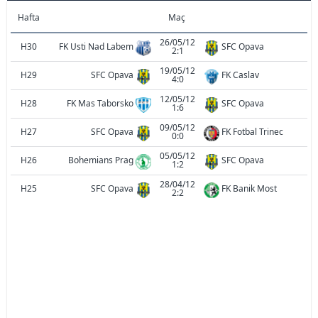
Hafta
Maç
26/05/12
H30
FK Usti Nad Labem
SFC Opava
2:1
19/05/12
H29
SFC Opava
FK Caslav
4:0
12/05/12
H28
FK Mas Taborsko
SFC Opava
1:6
09/05/12
H27
SFC Opava
FK Fotbal Trinec
0:0
05/05/12
H26
Bohemians Prag
SFC Opava
1:2
28/04/12
H25
SFC Opava
FK Banik Most
2:2