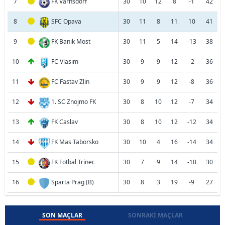
7
FK Varnsdorf
30
10
12
8
-1
42
8
SFC Opava
30
11
8
11
10
41
9
FK Banik Most
30
11
5
14
-13
38
10
FC Vlasim
30
9
9
12
-2
36
11
FC Fastav Zlin
30
9
9
12
-8
36
12
1. SC Znojmo FK
30
8
10
12
-7
34
13
FK Caslav
30
8
10
12
-12
34
14
FK Mas Taborsko
30
10
4
16
-14
34
15
FK Fotbal Trinec
30
7
9
14
-10
30
16
Sparta Prag (B)
30
8
3
19
-9
27
SON MAÇLAR
SONRAKI MAÇLAR