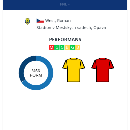
FNL
West, Roman
Stadion v Mestskych sadech, Opava
PERFORMANS
M
G
G
B
G
B
%66
FORM