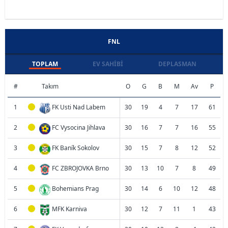
FNL
TOPLAM
EV SAHIBI
DEPLASMAN
#
Takım
O
G
B
M
Av
P
1
FK Usti Nad Labem
30
19
4
7
17
61
2
FC Vysocina Jihlava
30
16
7
7
16
55
3
FK Baník Sokolov
30
15
7
8
12
52
4
FC ZBROJOVKA Brno
30
13
10
7
8
49
5
Bohemians Prag
30
14
6
10
12
48
6
MFK Karniva
30
12
7
11
1
43