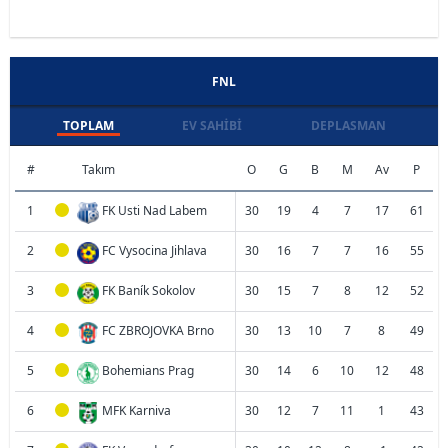
FNL
TOPLAM
EV SAHIBI
DEPLASMAN
#
Takım
O
G
B
M
Av
P
1
FK Usti Nad Labem
30
19
4
7
17
61
2
FC Vysocina Jihlava
30
16
7
7
16
55
3
FK Baník Sokolov
30
15
7
8
12
52
4
FC ZBROJOVKA Brno
30
13
10
7
8
49
5
Bohemians Prag
30
14
6
10
12
48
6
MFK Karniva
30
12
7
11
1
43