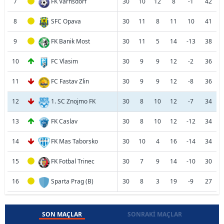
7
FK Varnsdorf
30
10
12
8
-1
42
8
SFC Opava
30
11
8
11
10
41
9
FK Banik Most
30
11
5
14
-13
38
10
FC Vlasim
30
9
9
12
-2
36
11
FC Fastav Zlin
30
9
9
12
-8
36
12
1. SC Znojmo FK
30
8
10
12
-7
34
13
FK Caslav
30
8
10
12
-12
34
14
FK Mas Taborsko
30
10
4
16
-14
34
15
FK Fotbal Trinec
30
7
9
14
-10
30
16
Sparta Prag (B)
30
8
3
19
-9
27
SON MAÇLAR
SONRAKI MAÇLAR