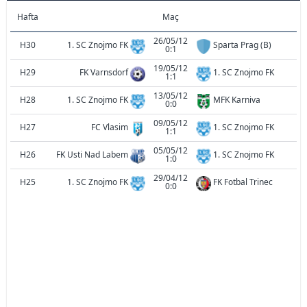
Hafta
Maç
26/05/12
H30
1. SC Znojmo FK
Sparta Prag (B)
0:1
19/05/12
H29
FK Varnsdorf
1. SC Znojmo FK
1:1
13/05/12
H28
1. SC Znojmo FK
MFK Karniva
0:0
09/05/12
H27
FC Vlasim
1. SC Znojmo FK
1:1
05/05/12
H26
FK Usti Nad Labem
1. SC Znojmo FK
1:0
29/04/12
H25
1. SC Znojmo FK
FK Fotbal Trinec
0:0