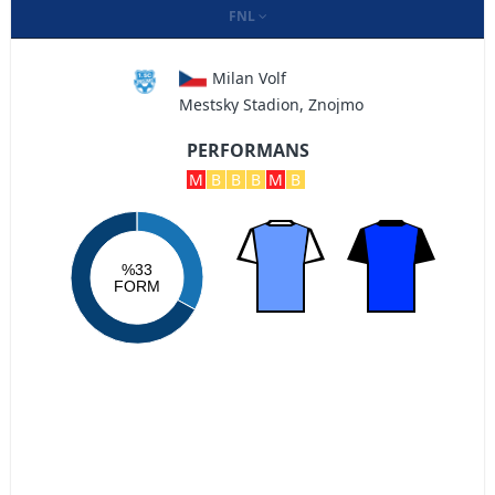
FNL
Milan Volf
Mestsky Stadion, Znojmo
PERFORMANS
M
B
B
B
M
B
%33
FORM