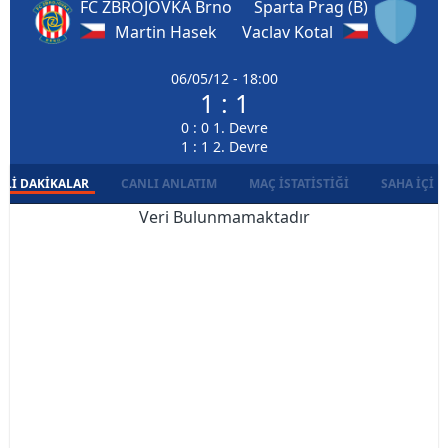
FC ZBROJOVKA Brno
Sparta Prag (B)
Martin Hasek
Vaclav Kotal
06/05/12 - 18:00
1 : 1
0 : 0 1. Devre
1 : 1 2. Devre
LI DAKIKALAR
CANLI ANLATIM
MAÇ İSTATISTIĞI
SAHA İÇI D
Veri Bulunmamaktadır