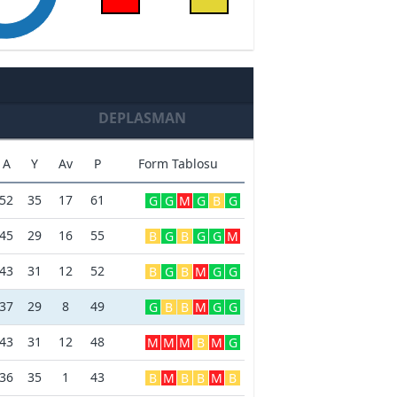
DEPLASMAN
A
Y
Av
P
Form Tablosu
52
35
17
61
G
G
M
G
B
G
45
29
16
55
B
G
B
G
G
M
43
31
12
52
B
G
B
M
G
G
37
29
8
49
G
B
B
M
G
G
43
31
12
48
M
M
M
B
M
G
36
35
1
43
B
M
B
B
M
B