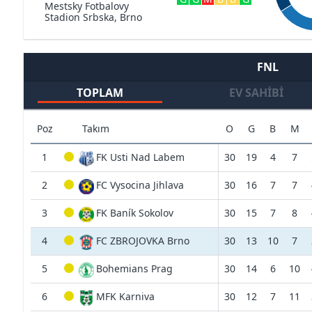
Mestsky Fotbalovy
Stadion Srbska, Brno
FNL
TOPLAM
EV SAHIBI
Poz
Takım
O
G
B
M
1
FK Usti Nad Labem
30
19
4
7
2
FC Vysocina Jihlava
30
16
7
7
3
FK Baník Sokolov
30
15
7
8
4
FC ZBROJOVKA Brno
30
13
10
7
5
Bohemians Prag
30
14
6
10
6
MFK Karniva
30
12
7
11