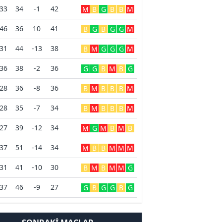
33
34
-1
42
M
B
G
B
B
M
46
36
10
41
B
G
B
G
G
M
31
44
-13
38
B
M
G
G
G
M
36
38
-2
36
G
G
B
M
B
G
28
36
-8
36
B
M
B
B
B
M
28
35
-7
34
B
M
B
B
B
M
27
39
-12
34
M
G
M
B
M
B
37
51
-14
34
M
B
B
M
M
M
31
41
-10
30
B
M
B
M
M
G
37
46
-9
27
G
B
G
G
B
G