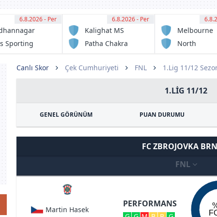
6.8.2026 - Per
12:30
6.8.2026 - Per
12:30
6.8.
13:
dhannagar
Kalighat MS
Melbourne
sa
Victory FC
s Sporting
Patha Chakra
North
ub
Sunshine
Eagles FC
Canlı Skor
Çek Cumhuriyeti
FNL
1.Lig 11/12 Sezo
1.LIG 11/12
GENEL GÖRÜNÜM
PUAN DURUMU
FC ZBROJOVKA BR
FNL
PERFORMANS
Martin Hasek
F
G
G
M
B
B
G