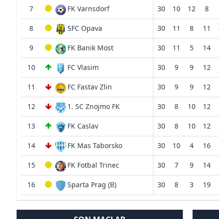
7
FK Varnsdorf
30
10
12
8
8
SFC Opava
30
11
8
11
9
FK Banik Most
30
11
5
14
10
FC Vlasim
30
9
9
12
11
FC Fastav Zlin
30
9
9
12
12
1. SC Znojmo FK
30
8
10
12
13
FK Caslav
30
8
10
12
14
FK Mas Taborsko
30
10
4
16
15
FK Fotbal Trinec
30
7
9
14
16
Sparta Prag (B)
30
8
3
19