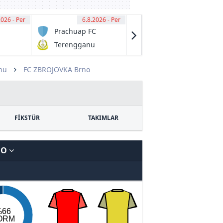
2026 - Per
00
6.8.2026 - Per
13:00
6.8.2026 - Per
13:00
Prachuap FC
Granville
Rage
Terengganu
Fraser Park
FC
FK
nu
FC ZBROJOVKA Brno
FİKSTÜR
TAKIMLAR
NO
%66
ORM