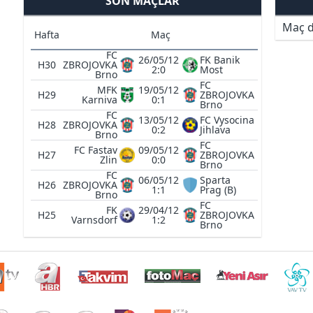
SON MAÇLAR
Maç d
Hafta
Maç
FC
26/05/12
FK Banik
H30
ZBROJOVKA
2:0
Most
Brno
FC
MFK
19/05/12
H29
ZBROJOVKA
Karniva
0:1
Brno
FC
13/05/12
FC Vysocina
H28
ZBROJOVKA
0:2
Jihlava
Brno
FC
FC Fastav
09/05/12
H27
ZBROJOVKA
Zlin
0:0
Brno
FC
06/05/12
Sparta
H26
ZBROJOVKA
1:1
Prag (B)
Brno
FC
FK
29/04/12
H25
ZBROJOVKA
Varnsdorf
1:2
Brno