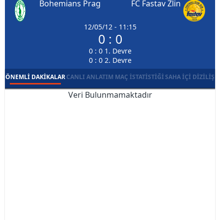
Bohemians Prag
FC Fastav Zlin
12/05/12 - 11:15
0 : 0
0 : 0 1. Devre
0 : 0 2. Devre
ÖNEMLI DAKIKALAR
CANLI ANLATIM
MAÇ İSTATISTIĞI
SAHA İÇI DIZILIŞ
Veri Bulunmamaktadır