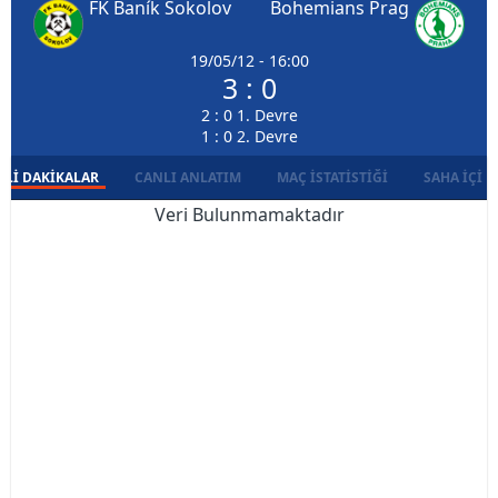
FK Baník Sokolov
Bohemians Prag
19/05/12 - 16:00
3 : 0
2 : 0 1. Devre
1 : 0 2. Devre
LI DAKIKALAR
CANLI ANLATIM
MAÇ İSTATISTIĞI
SAHA İÇI D
Veri Bulunmamaktadır