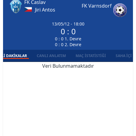
FK Caslav
FK Varnsdorf
Jiri Antos
13/05/12 - 18:00
0 : 0
0 : 0 1. Devre
0 : 0 2. Devre
LI DAKIKALAR
CANLI ANLATIM
MAÇ İSTATISTIĞI
SAHA İÇI D
Veri Bulunmamaktadır