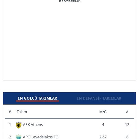
BERABERLİK
EN GOLCÜ TAKIMLAR
EN DEFANSIF TAKIMLAR
#
Takım
M/G
A
1
AEK Athens
4
12
2
APO Levadeiakos FC
2,67
8