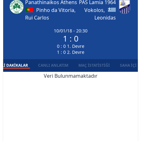
Panathinaikos Athens
PAS Lamia 1964
Pinho da Vitoria,
Vokolos,
Rui Carlos
Leonidas
10/01/18 - 20:30
1 : 0
0 : 0 1. Devre
1 : 0 2. Devre
LI DAKIKALAR
CANLI ANLATIM
MAÇ İSTATISTIĞI
SAHA İÇI D
Veri Bulunmamaktadır