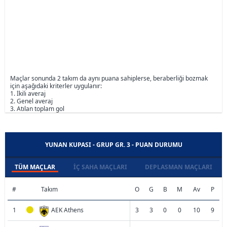
Maçlar sonunda 2 takım da aynı puana sahiplerse, beraberliği bozmak
için aşağıdaki kriterler uygulanır:
1. İkili averaj
2. Genel averaj
3. Atılan toplam gol
YUNAN KUPASI - GRUP GR. 3 - PUAN DURUMU
TÜM MAÇLAR
İÇ SAHA MAÇLARI
DEPLASMAN MAÇLARI
#
Takım
O
G
B
M
Av
P
1
AEK Athens
3
3
0
0
10
9