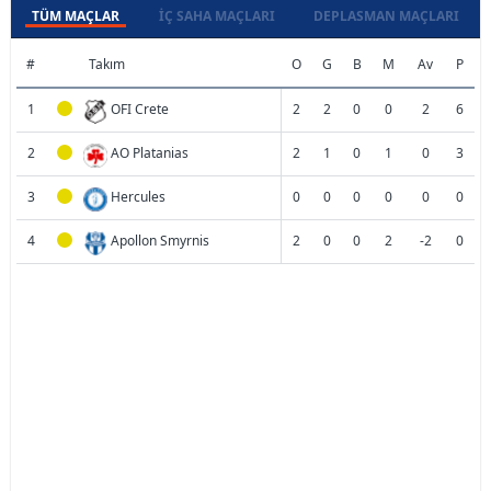
TÜM MAÇLAR
İÇ SAHA MAÇLARI
DEPLASMAN MAÇLARI
#
Takım
O
G
B
M
Av
P
1
OFI Crete
2
2
0
0
2
6
2
AO Platanias
2
1
0
1
0
3
3
Hercules
0
0
0
0
0
0
4
Apollon Smyrnis
2
0
0
2
-2
0