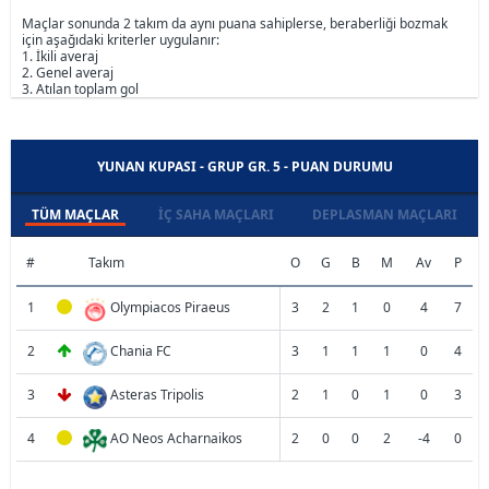
Maçlar sonunda 2 takım da aynı puana sahiplerse, beraberliği bozmak
için aşağıdaki kriterler uygulanır:
1. İkili averaj
2. Genel averaj
3. Atılan toplam gol
YUNAN KUPASI - GRUP GR. 5 - PUAN DURUMU
TÜM MAÇLAR
İÇ SAHA MAÇLARI
DEPLASMAN MAÇLARI
#
Takım
O
G
B
M
Av
P
1
Olympiacos Piraeus
3
2
1
0
4
7
2
Chania FC
3
1
1
1
0
4
3
Asteras Tripolis
2
1
0
1
0
3
4
AO Neos Acharnaikos
2
0
0
2
-4
0