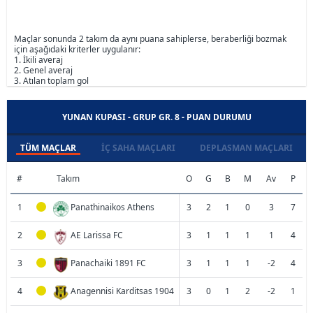
Maçlar sonunda 2 takım da aynı puana sahiplerse, beraberliği bozmak
için aşağıdaki kriterler uygulanır:
1. İkili averaj
2. Genel averaj
3. Atılan toplam gol
YUNAN KUPASI - GRUP GR. 8 - PUAN DURUMU
TÜM MAÇLAR
İÇ SAHA MAÇLARI
DEPLASMAN MAÇLARI
#
Takım
O
G
B
M
Av
P
1
Panathinaikos Athens
3
2
1
0
3
7
2
AE Larissa FC
3
1
1
1
1
4
3
Panachaiki 1891 FC
3
1
1
1
-2
4
4
Anagennisi Karditsas 1904
3
0
1
2
-2
1