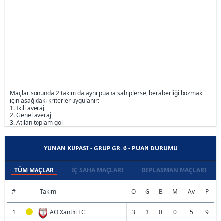
Maçlar sonunda 2 takım da aynı puana sahiplerse, beraberliği bozmak
için aşağıdaki kriterler uygulanır:
1. İkili averaj
2. Genel averaj
3. Atılan toplam gol
YUNAN KUPASI - GRUP GR. 6 - PUAN DURUMU
TÜM MAÇLAR
İÇ SAHA MAÇLARI
DEPLASMAN MAÇLARI
#
Takım
O
G
B
M
Av
P
1
AO Xanthi FC
3
3
0
0
5
9