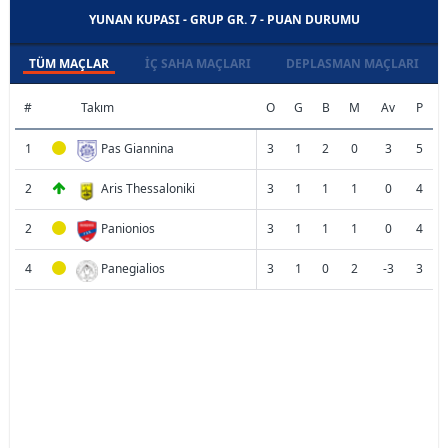
YUNAN KUPASI - GRUP GR. 7 - PUAN DURUMU
TÜM MAÇLAR
İÇ SAHA MAÇLARI
DEPLASMAN MAÇLARI
#
Takım
O
G
B
M
Av
P
1
Pas Giannina
3
1
2
0
3
5
2
Aris Thessaloniki
3
1
1
1
0
4
2
Panionios
3
1
1
1
0
4
4
Panegialios
3
1
0
2
-3
3