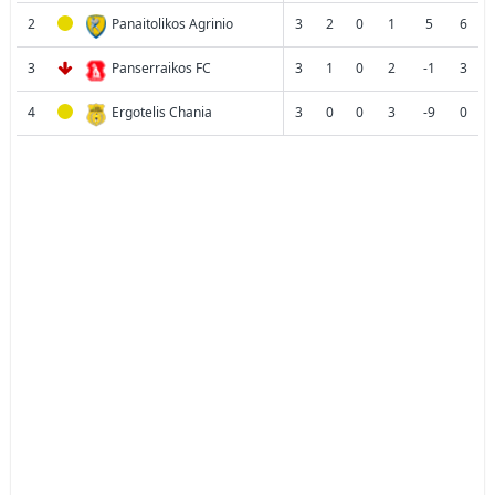
2
Panaitolikos Agrinio
3
2
0
1
5
6
3
Panserraikos FC
3
1
0
2
-1
3
4
Ergotelis Chania
3
0
0
3
-9
0