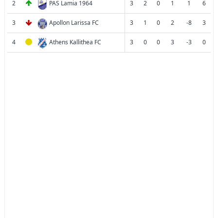
2
PAS Lamia 1964
3
2
0
1
1
6
3
Apollon Larissa FC
3
1
0
2
-8
3
4
Athens Kallithea FC
3
0
0
3
-3
0