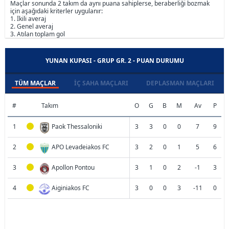
Maçlar sonunda 2 takım da aynı puana sahiplerse, beraberliği bozmak
için aşağıdaki kriterler uygulanır:
1. İkili averaj
2. Genel averaj
3. Atılan toplam gol
YUNAN KUPASI - GRUP GR. 2 - PUAN DURUMU
TÜM MAÇLAR
İÇ SAHA MAÇLARI
DEPLASMAN MAÇLARI
#
Takım
O
G
B
M
Av
P
1
Paok Thessaloniki
3
3
0
0
7
9
2
APO Levadeiakos FC
3
2
0
1
5
6
3
Apollon Pontou
3
1
0
2
-1
3
4
Aiginiakos FC
3
0
0
3
-11
0