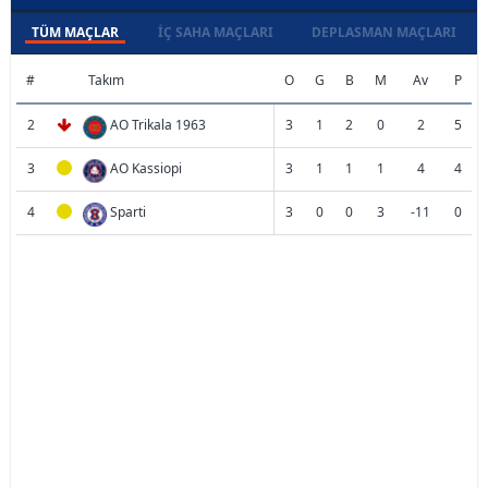
TÜM MAÇLAR
İÇ SAHA MAÇLARI
DEPLASMAN MAÇLARI
#
Takım
O
G
B
M
Av
P
2
AO Trikala 1963
3
1
2
0
2
5
3
AO Kassiopi
3
1
1
1
4
4
4
Sparti
3
0
0
3
-11
0